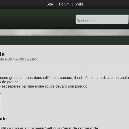
Site
|
Forum
|
Wiki
de
fié le 25 Avril 2013 à 22h35
eurs groupes créés dans différents canaux, il est nécessaire d'avoir un chef 
s de groupe.
est repérée par une icône rouge devant son pseudo :
nde
ffit de cliquer sur le menu
Self
puis
Canal de commande
.