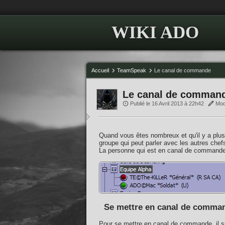
WIKI ADO
Accueil
TeamSpeak
Le canal de commande
Le canal de comman
Publié le 16 Avril 2013 à 22h42
Modi
Quand vous êtes nombreux et qu'il y a plusi
groupe qui peut parler avec les autres chef
La personne qui est en canal de commande 
Se mettre en canal de comma
Pour se mettre en canal de commande, il su