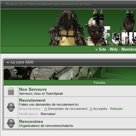
Bonjour, vous n'êtes actuellement pas connecté sur le forum
«
Site
-
Wiki
-
Membr
La cave ADO
Forums
Nos Serveurs
Serveurs Jeux et TeamSpeak
Recrutement
Faites vos demandes de recrutement ici
Sous-forums :
Demandes de recrutement
Acceptée - Refusée
Modérateurs :
Recruteur
Rencontres
Organisations de rencontres/matchs