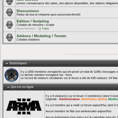
prenez connaissance des dates, des places disponibles, des addons obligatoire
Discussions
Parlez de tout et n'importe quoi concernant ArmA3
Edition / Scripting
Création de missions / scripts
Sous-forums :
Tutos
Addons / Modeling / Terrain
Création d'addons
Statistiques
Il y a 1055 membres enregistrés qui ont posté un total de 11981 messages e
Le dernier membre enregistré est :
forex
Le record de visiteurs simultanés sur le forum a été de 638 visiteurs: 04 Mai
Qui est en ligne
Il y a 9 visiteur(s) sur le forum:
0 membre(s) (dont 0 invisi
Légende :
Administrateur
,
Modérateur global
,
Modéra
Il y a 0 membre qui a visité ce forum aujourd'hui, dont 0 i
Aucun membre ne fête son anniversaire aujourd'hui
Aucun événement n'est prévu sur le calendrier pour les 