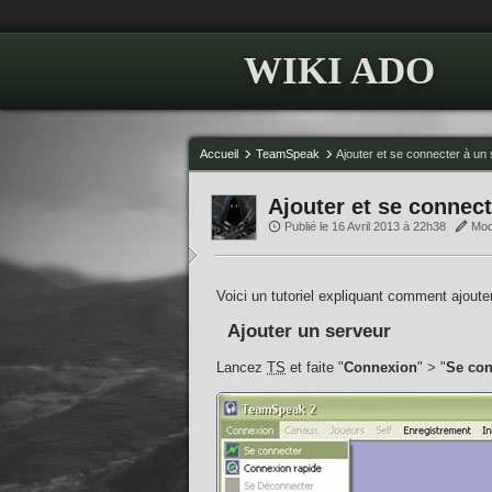
WIKI ADO
Accueil
TeamSpeak
Ajouter et se connecter à un
Ajouter et se connect
Publié le 16 Avril 2013 à 22h38
Modi
Voici un tutoriel expliquant comment ajout
Ajouter un serveur
Lancez
TS
et faite "
Connexion
" > "
Se con