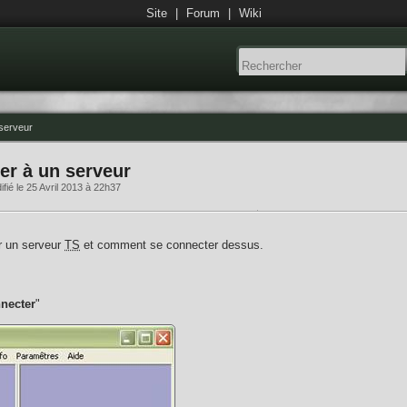
Site
|
Forum
|
Wiki
 serveur
er à un serveur
fié le 25 Avril 2013 à 22h37
er un serveur
TS
et comment se connecter dessus.
necter
"