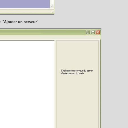
s "
Ajouter un serveur
"