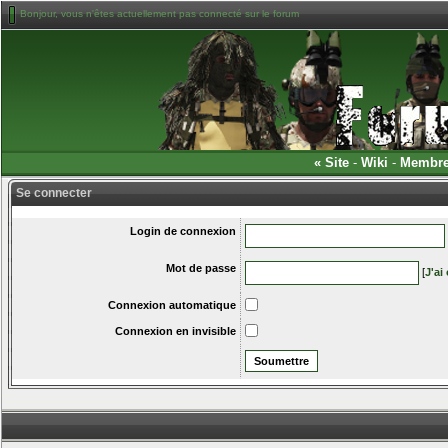
Bonjour, vous n'êtes actuellement pas connecté sur le forum
«
Site
-
Wiki
-
Membr
Se connecter
Login de connexion
Mot de passe
[
J'ai
Connexion automatique
Connexion en invisible