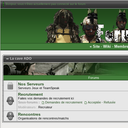
Bonjour, vous n'êtes actuellement pas connecté sur le forum
«
Site
-
Wiki
-
Membr
La cave ADO
Forums
Nos Serveurs
Serveurs Jeux et TeamSpeak
Recrutement
Faites vos demandes de recrutement ici
Sous-forums :
Demandes de recrutement
Acceptée - Refusée
Modérateurs :
Recruteur
Rencontres
Organisations de rencontres/matchs