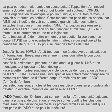
La paix est désormais remise en cause suite à l'apparition d'un nouvel
ennemi ,lourdement armé et surtout lourdement soutenu : L'
OPUS
.
Cette organisation revendique le pouvoir unique, en d'autres termes, le
pouvoir sur toutes les nations. Cette menace est prise très au sérieux par
l'UNB qui s'inquiète de voir cette armée grandir, rallier des nations
instables à sa cause, mais surtout l'UNB n' a toujours pas réussie à
définir d'où l' OPUS tient son soutien financier et militaire, QUI ? leur
fournit un tel armement et une telle logistique.
Cette impossibilité de mettre un nom sur ce soutien laisse planer un
doute à l'UNB sur une éventuelle nation traître, ce qui expliquerait la
grande facilité qu'a l'OPUS pour se jouer des forces de l'UNB.
Jusqu’à l'heure, l'OPUS s'était très peu mise à découvert et laissait peu
d'informations filtrées, mais récemment, sans connaître le pourquoi,
l'organisation est
passée à la vitesse supérieure, en déclarant la guerre à l'UNB et en
menaçant tout opposant à leur idéologie.
Face à cette montée soudaine de violence et de démonstration de force
de l'OPUS, l'UNB à créée une unité spécialisée entièrement composée de
membres émérites de différents corps d'armée des nations, l' ADO
(Armée de l'ombre).
Les sélections sont strictes et les dossiers décortiqués en profondeur afin
d'éviter un éventuel membre en liaison avec l' OPUS.
L'
ADO
(Armée de l'Ombre) tient son nom du fait d'être une unité agissant
dans la plus grande discrétion, envoyée sur les conflits les plus durs
mais sans que personne,même leurs propres familles ne sachent qu'ils
font partie de l'ADO et ce pour leur sécurité.