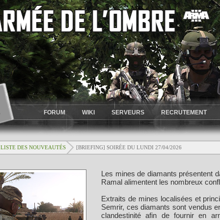
FORUM
WIKI
SERVEURS
RECRUTEMENT
LISTE DES NOUVEAUTÉS
[BRIEFING] SOIRÉE DU LUNDI 27/04/2026
Les mines de diamants présentent da
Ramal alimentent les nombreux conflit
Extraits de mines localisées et prin
Semrir, ces diamants sont vendus en t
clandestinité afin de fournir en 