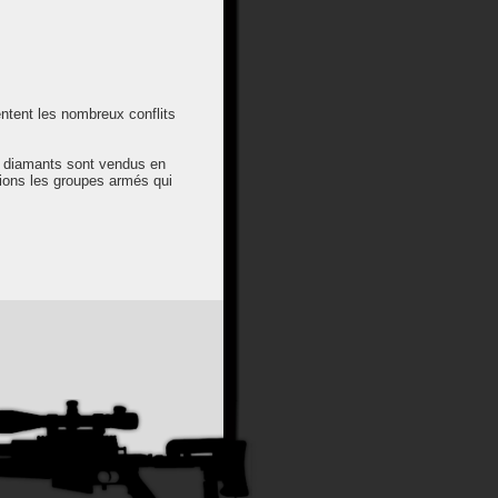
ntent les nombreux conflits
es diamants sont vendus en
itions les groupes armés qui