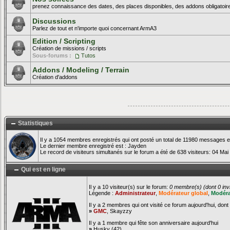
prenez connaissance des dates, des places disponibles, des addons obligatoire
Discussions
Parlez de tout et n'importe quoi concernant ArmA3
Edition / Scripting
Création de missions / scripts
Sous-forums :
Tutos
Addons / Modeling / Terrain
Création d'addons
Statistiques
Il y a 1054 membres enregistrés qui ont posté un total de 11980 messages e
Le dernier membre enregistré est :
Jayden
Le record de visiteurs simultanés sur le forum a été de 638 visiteurs: 04 Mai
Qui est en ligne
Il y a 10 visiteur(s) sur le forum:
0 membre(s) (dont 0 invis
Légende :
Administrateur
,
Modérateur global
,
Modéra
Il y a 2 membres qui ont visité ce forum aujourd'hui, dont 
»
GMC
,
Skayzzy
Il y a 1 membre qui fête son anniversaire aujourd'hui
»
Husky
(42)