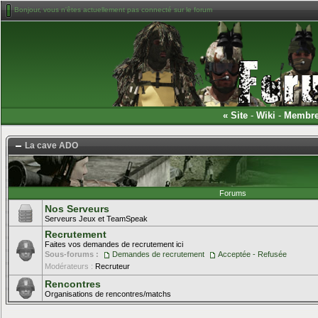
Bonjour, vous n'êtes actuellement pas connecté sur le forum
«
Site
-
Wiki
-
Membr
La cave ADO
Forums
Nos Serveurs
Serveurs Jeux et TeamSpeak
Recrutement
Faites vos demandes de recrutement ici
Sous-forums :
Demandes de recrutement
Acceptée - Refusée
Modérateurs :
Recruteur
Rencontres
Organisations de rencontres/matchs