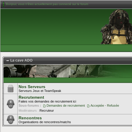
Bonjour, vous n'êtes actuellement pas connecté sur le forum
La cave ADO
Nos Serveurs
Serveurs Jeux et TeamSpeak
Recrutement
Faites vos demandes de recrutement ici
Sous-forums :
Demandes de recrutement
Acceptée - Refusée
Modérateurs :
Recruteur
Rencontres
Organisations de rencontres/matchs