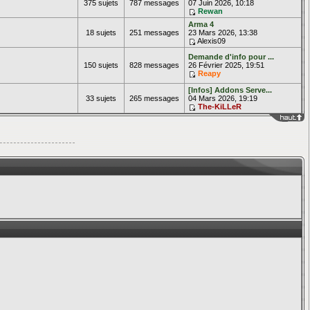
375 sujets
787 messages
07 Juin 2026, 10:18
Rewan
Arma 4
18 sujets
251 messages
23 Mars 2026, 13:38
Alexis09
Demande d'info pour ...
150 sujets
828 messages
26 Février 2025, 19:51
Reapy
[Infos] Addons Serve...
33 sujets
265 messages
04 Mars 2026, 19:19
The-KiLLeR
____