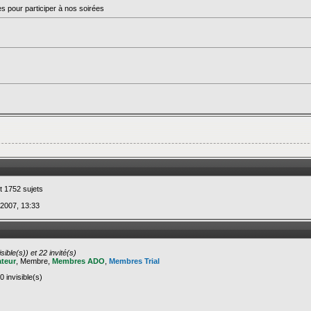
s pour participer à nos soirées
t 1752 sujets
 2007, 13:33
ible(s)) et 22 invité(s)
teur
,
Membre
,
Membres ADO
,
Membres Trial
0 invisible(s)