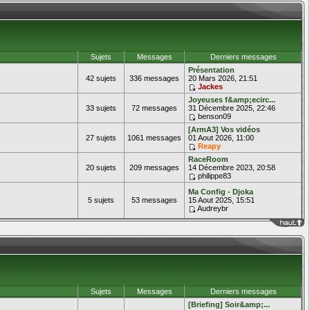
Sujets
Messages
Derniers messages
Présentation
42 sujets
336 messages
20 Mars 2026, 21:51
Jackes
Joyeuses f&amp;ecirc...
33 sujets
72 messages
31 Décembre 2025, 22:46
benson09
[ArmA3] Vos vidéos
27 sujets
1061 messages
01 Aout 2026, 11:00
Reapy
RaceRoom
20 sujets
209 messages
14 Décembre 2023, 20:58
philippe83
Ma Config - Djoka
5 sujets
53 messages
15 Aout 2025, 15:51
Audreybr
____
Sujets
Messages
Derniers messages
[Briefing] Soir&amp;...