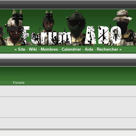
«
Site
-
Wiki
-
Membres
-
Calendrier
-
Aide
-
Rechercher
»
Forums