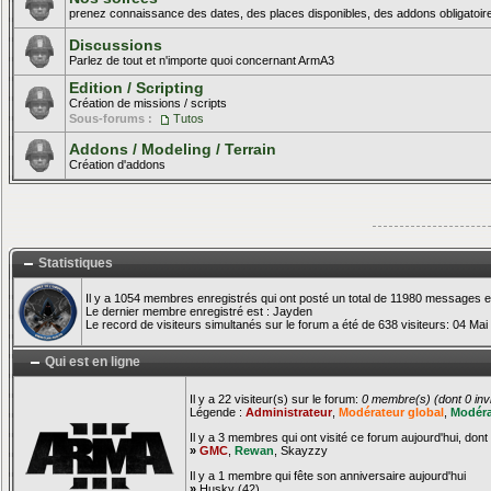
prenez connaissance des dates, des places disponibles, des addons obligatoire
Discussions
Parlez de tout et n'importe quoi concernant ArmA3
Edition / Scripting
Création de missions / scripts
Sous-forums :
Tutos
Addons / Modeling / Terrain
Création d'addons
Statistiques
Il y a 1054 membres enregistrés qui ont posté un total de 11980 messages e
Le dernier membre enregistré est :
Jayden
Le record de visiteurs simultanés sur le forum a été de 638 visiteurs: 04 Mai
Qui est en ligne
Il y a 22 visiteur(s) sur le forum:
0 membre(s) (dont 0 invis
Légende :
Administrateur
,
Modérateur global
,
Modéra
Il y a 3 membres qui ont visité ce forum aujourd'hui, dont 
»
GMC
,
Rewan
,
Skayzzy
Il y a 1 membre qui fête son anniversaire aujourd'hui
»
Husky
(42)