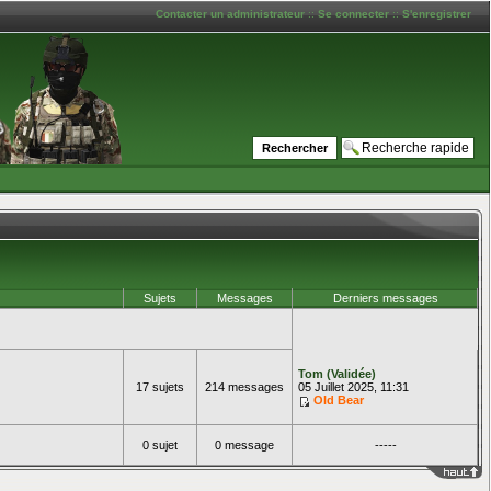
Contacter un administrateur
::
Se connecter
::
S'enregistrer
Sujets
Messages
Derniers messages
Tom (Validée)
17 sujets
214 messages
05 Juillet 2025, 11:31
Old Bear
0 sujet
0 message
-----
____