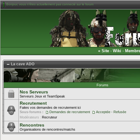
Bonjour, vous n'êtes actuellement pas connecté sur le forum
«
Site
-
Wiki
-
Membr
La cave ADO
Forums
Nos Serveurs
Serveurs Jeux et TeamSpeak
Recrutement
Faites vos demandes de recrutement ici
Sous-forums :
Demandes de recrutement
Acceptée - Refusée
Modérateurs :
Recruteur
Rencontres
Organisations de rencontres/matchs