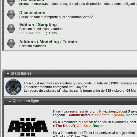
prenez connaissance des dates, des places disponibles, des addons obligatoire
Discussions
Parlez de tout et n'importe quoi concernant ArmA3
Edition / Scripting
Création de missions / scripts
Sous-forums :
Tutos
Addons / Modeling / Terrain
Création d'addons
Statistiques
Il y a 1054 membres enregistrés qui ont posté un total de 11980 messages e
Le dernier membre enregistré est :
Jayden
Le record de visiteurs simultanés sur le forum a été de 638 visiteurs: 04 Mai
Qui est en ligne
Il y a 4 visiteur(s) sur le forum:
0 membre(s) (dont 0 invisi
Légende :
Administrateur
,
Modérateur global
,
Modéra
Il y a 3 membres qui ont visité ce forum aujourd'hui, dont 
»
The-KiLLeR
,
Old Bear
,
Rewan
Il y a 2 membres qui fêtent leur anniversaire aujourd'hui
»
Tofoloo
(69),
bux
(39)