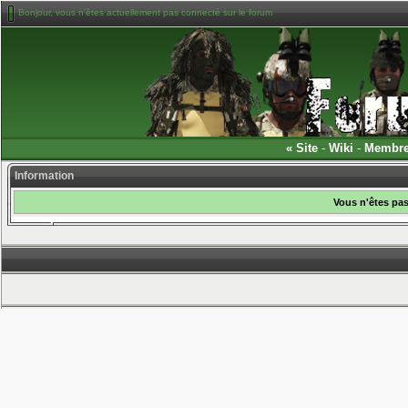
Bonjour, vous n'êtes actuellement pas connecté sur le forum
«
Site
-
Wiki
-
Membr
Information
Vous n'êtes pas