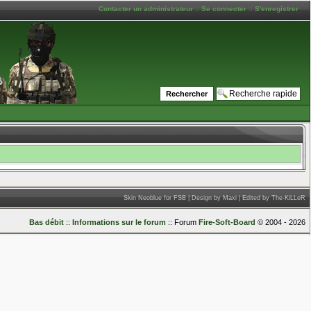
Contacter un administrateur
::
Se connecter
::
S'enregistrer
Skin Neoblue for FSB | Design by Maxi | Edited by The-KiLLeR
Bas débit
::
Informations sur le forum
:: Forum
Fire-Soft-Board
© 2004 - 2026