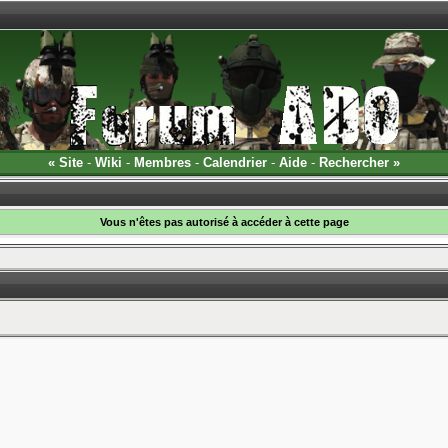
«
Site
-
Wiki
-
Membres
-
Calendrier
-
Aide
-
Rechercher
»
Vous n'êtes pas autorisé à accéder à cette page