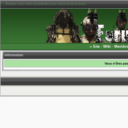
Bonjour, vous n'êtes actuellement pas connecté sur le forum
«
Site
-
Wiki
-
Membr
Information
Vous n'êtes pas