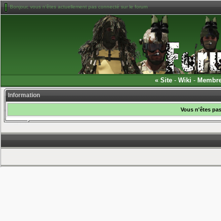
Bonjour, vous n'êtes actuellement pas connecté sur le forum
«
Site
-
Wiki
-
Membr
Information
Vous n'êtes pas