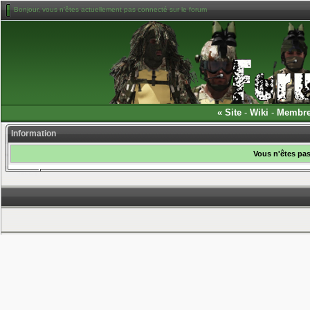
Bonjour, vous n'êtes actuellement pas connecté sur le forum
«
Site
-
Wiki
-
Membr
Information
Vous n'êtes pas