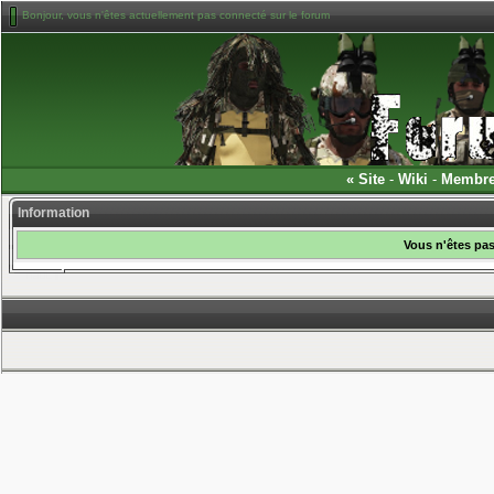
Bonjour, vous n'êtes actuellement pas connecté sur le forum
«
Site
-
Wiki
-
Membr
Information
Vous n'êtes pas