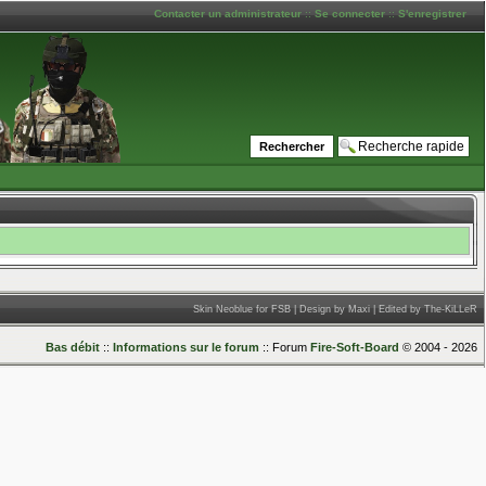
Contacter un administrateur
::
Se connecter
::
S'enregistrer
Skin Neoblue for FSB | Design by Maxi | Edited by The-KiLLeR
Bas débit
::
Informations sur le forum
:: Forum
Fire-Soft-Board
© 2004 - 2026