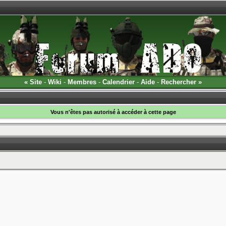
«
Site
-
Wiki
-
Membres
-
Calendrier
-
Aide
-
Rechercher
»
Vous n'êtes pas autorisé à accéder à cette page