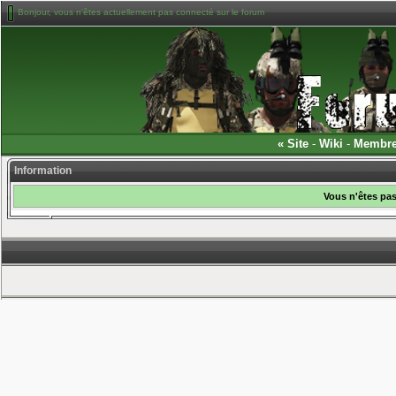
Bonjour, vous n'êtes actuellement pas connecté sur le forum
«
Site
-
Wiki
-
Membr
Information
Vous n'êtes pas