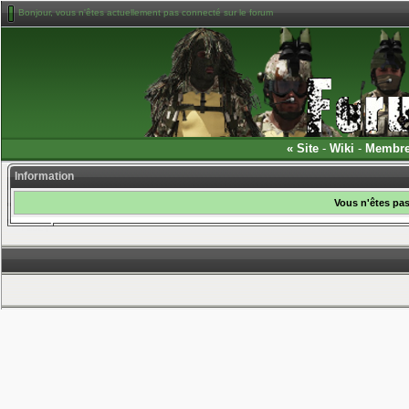
Bonjour, vous n'êtes actuellement pas connecté sur le forum
«
Site
-
Wiki
-
Membr
Information
Vous n'êtes pas