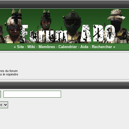
«
Site
-
Wiki
-
Membres
-
Calendrier
-
Aide
-
Rechercher
»
res du forum
 le rejoindre