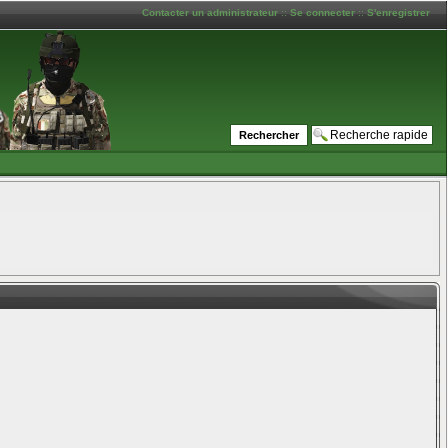
Contacter un administrateur
::
Se connecter
::
S'enregistrer