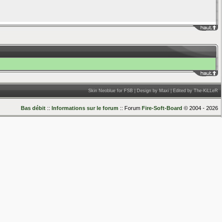
____
____
Skin Neoblue for FSB | Design by Maxi | Edited by The-KiLLeR
Bas débit
::
Informations sur le forum
:: Forum
Fire-Soft-Board
© 2004 - 2026