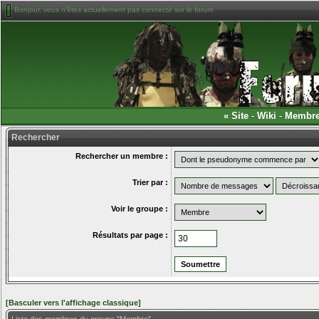
Bonjour, vous n'êtes actuellement pas connecté sur le forum
«
Site
-
Wiki
-
Membr
Rechercher
Rechercher un membre :
Trier par :
Voir le groupe :
Résultats par page :
[Basculer vers l'affichage classique]