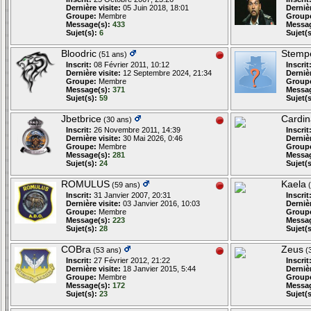
Dernière visite:
05 Juin 2018, 18:01
Dernièr
Groupe:
Membre
Group
Message(s):
433
Messag
Sujet(s):
6
Sujet(s
Bloodric
Stemp
(51 ans)
Inscrit:
08 Février 2011, 10:12
Inscrit
Dernière visite:
12 Septembre 2024, 21:34
Dernièr
Groupe:
Membre
Group
Message(s):
371
Messag
Sujet(s):
59
Sujet(s
Jbetbrice
Cardin
(30 ans)
Inscrit:
26 Novembre 2011, 14:39
Inscrit
Dernière visite:
30 Mai 2026, 0:46
Dernièr
Groupe:
Membre
Group
Message(s):
281
Messag
Sujet(s):
24
Sujet(s
ROMULUS
Kaela
(59 ans)
(
Inscrit:
31 Janvier 2007, 20:31
Inscrit
Dernière visite:
03 Janvier 2016, 10:03
Dernièr
Groupe:
Membre
Group
Message(s):
223
Messag
Sujet(s):
28
Sujet(s
COBra
Zeus
(53 ans)
(
Inscrit:
27 Février 2012, 21:22
Inscrit
Dernière visite:
18 Janvier 2015, 5:44
Dernièr
Groupe:
Membre
Group
Message(s):
172
Messag
Sujet(s):
23
Sujet(s