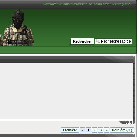
Contacter un administrateur
::
Se connecter
::
S'enregistrer
____
Première
«
1
2
3
»
Dernière (36)