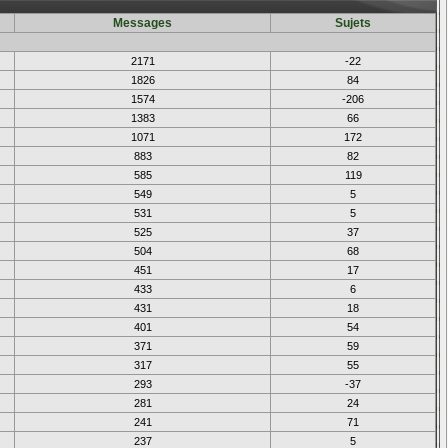
Messages
Sujets
2171
-22
1826
84
1574
-206
1383
66
1071
172
883
82
585
119
549
5
531
5
525
37
504
68
451
17
433
6
431
18
401
54
371
59
317
55
293
-37
281
24
241
71
237
5