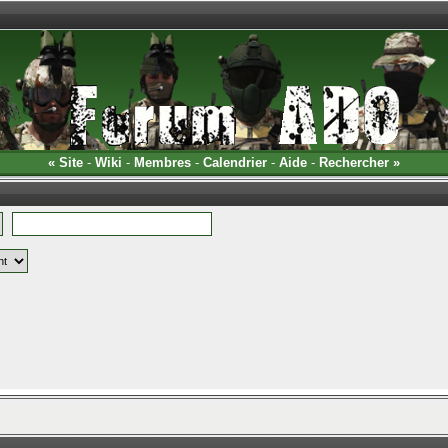
«
Site
-
Wiki
-
Membres
-
Calendrier
-
Aide
-
Rechercher
»