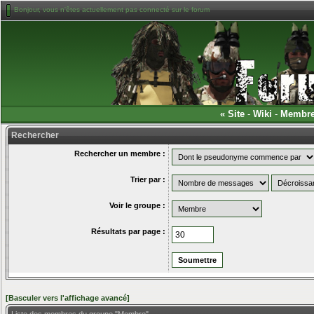
Bonjour, vous n'êtes actuellement pas connecté sur le forum
«
Site
-
Wiki
-
Membr
Rechercher
Rechercher un membre :
Trier par :
Voir le groupe :
Résultats par page :
[Basculer vers l'affichage avancé]