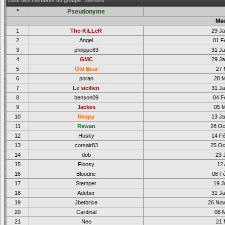
Liste des membres du groupe "Membre"
*
Pseudonyme
Me
1
The-KiLLeR
29 Ja
2
Angel
01 F
3
philippe83
31 Ja
4
GMC
29 Ja
5
Old Bear
27 
6
poran
28 M
7
Le sicilien
31 Ja
8
benson09
04 F
9
Jackes
05 M
10
Reapy
13 Ja
11
Rewan
28 Oc
12
Husky
14 Fé
13
corsair83
25 Oc
14
dob
23 
15
Floosy
12 
16
Bloodric
08 Fé
17
Stemper
19 J
18
Adeber
31 Ja
19
Jbetbrice
26 Nov
20
Cardinal
08 M
21
Neo
21 