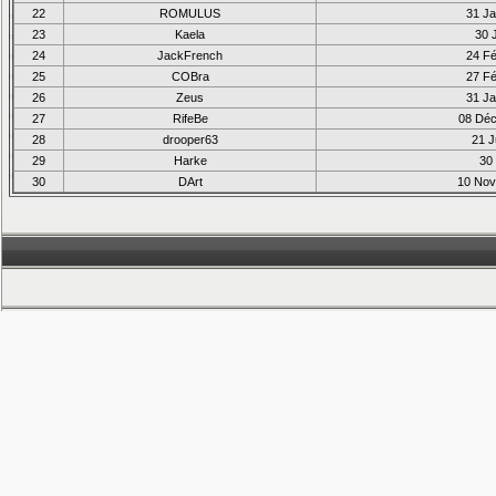
22
ROMULUS
31 Ja
23
Kaela
30 
24
JackFrench
24 Fé
25
COBra
27 Fé
26
Zeus
31 Ja
27
RifeBe
08 Déc
28
drooper63
21 J
29
Harke
30
30
DArt
10 Nov