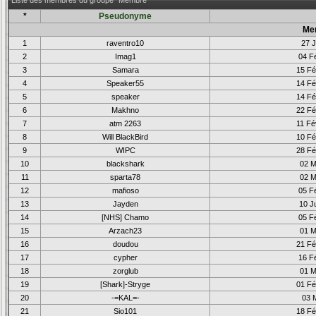
Liste des membres du groupe "Membre"
*
Pseudonyme
Me
1
raventro10
27 J
2
Imag1
04 Fé
3
Samara
15 Fé
4
Speaker55
14 Fé
5
speaker
14 Fé
6
Makhno
22 Fé
7
atm 2263
11 Fé
8
Will BlackBird
10 Fé
9
WIPC
28 Fé
10
blackshark
02 M
11
sparta78
02 M
12
mafioso
05 Fé
13
Jayden
10 Ju
14
[NHS] Chamo
05 Fé
15
Arzach23
01 M
16
doudou
21 Fé
17
cypher
16 Fé
18
zorglub
01 M
19
[Shark]-Stryge
01 Fé
20
-=KAL=-
03 
21
Sio101
18 Fé