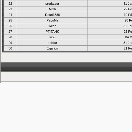
22
predateur
31 Ja
23
Matti
22 Fé
24
Roud1388
19 Fé
25
PaLoMa
28 Fé
26
wech
31 Ja
27
PTITANK
25 Fé
28
lo59
04 M
29
soldier
31 Ja
30
Elgarion
21 Fé