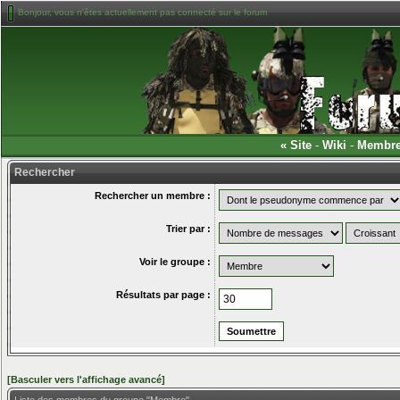
Bonjour, vous n'êtes actuellement pas connecté sur le forum
«
Site
-
Wiki
-
Membr
Rechercher
Rechercher un membre :
Trier par :
Voir le groupe :
Résultats par page :
[Basculer vers l'affichage avancé]