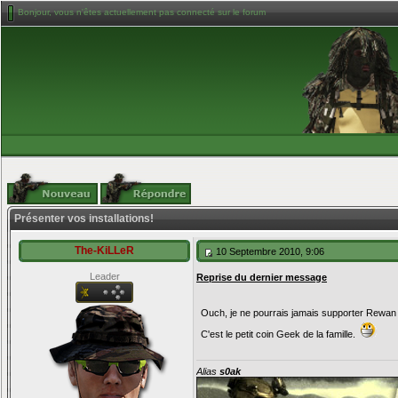
Bonjour, vous n'êtes actuellement pas connecté sur le forum
Présenter vos installations!
The-KiLLeR
10 Septembre 2010, 9:06
Leader
Reprise du dernier message
Ouch, je ne pourrais jamais supporter Rewan e
C'est le petit coin Geek de la famille.
Alias
s0ak