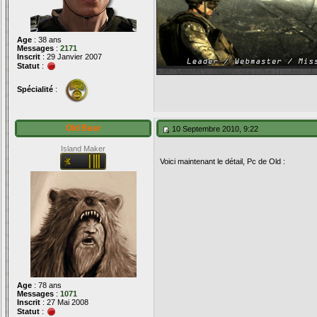
Age
: 38 ans
Messages
:
2171
Inscrit
: 29 Janvier 2007
Statut
:
Spécialité
:
Old Bear
10 Septembre 2010, 9:22
Island Maker
Voici maintenant le détail, Pc de Old :
Age
: 78 ans
Messages
:
1071
Inscrit
: 27 Mai 2008
Statut
: