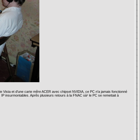
é de Vista et d'une carte mêre ACER avec chipset NVIDIA, ce PC n'a jamais fonctionné
 IP insurmontables. Aprês plusieurs retours à la FNAC oà¹ le PC se remettait à