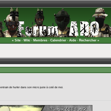
«
Site
-
Wiki
-
Membres
-
Calendrier
-
Aide
-
Rechercher
»
ntrain de hurler dans son micro juste à coté de moi.