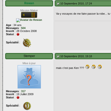
Rewan
10 Septembre 2010, 17:24
Mission Maker
Va-y essayes de me faire passer la robe... tu 
Age
: 34 ans
Messages
:
504
Inscrit
: 28 Octobre 2008
Statut
:
Spécialité
:
Stemper
10 Septembre 2010, 19:18
Mise à jour
mais c'est pas Ken ???
Messages
:
317
Inscrit
: 19 Juillet 2009
Statut
:
Spécialité
: