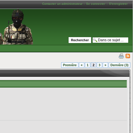
Contacter un administrateur
::
Se connecter
::
S'enregistrer
Première
«
1
2
3
»
Dernière (3)