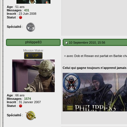
Age
: 51 ans
Messages
:
431
Inscrit
: 23 Juin 2008
Statut
:
Spécialité
:
philippe83
10 Septembre 2010, 15:56
Mission Maker
+ avec Dob et Rewan est parfait en Barbie cha
Celui qui gagne toujours n'apprend jamais
Age
: 66 ans
Messages
:
1574
Inscrit
: 31 Janvier 2007
Statut
:
Spécialité
: