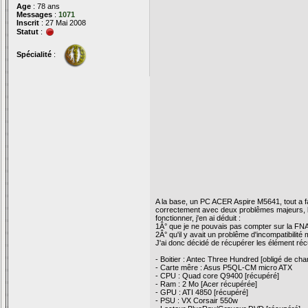
Age
: 78 ans
Messages
:
1071
Inscrit
: 27 Mai 2008
Statut
:
Spécialité
:
A la base, un PC ACER Aspire M5641, tout a fa
correctement avec deux problêmes majeurs, bug
fonctionner, j'en ai déduit :
1Â° que je ne pouvais pas compter sur la FN
2Â° qu'il y avait un problême d'incompatibilité m
J'ai donc décidé de récupérer les élément ré
- Boitier : Antec Three Hundred [obligé de ch
- Carte mêre : Asus P5QL-CM micro ATX
- CPU : Quad core Q9400 [récupéré]
- Ram : 2 Mo [Acer récupérée]
- GPU : ATI 4850 [récupéré]
- PSU : VX Corsair 550w