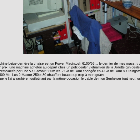
chine beige derriêre la chaise est un Power Macintosh 6100/66 ... le dernier de mes macs, tr
 prix, une machine achetée au départ chez un petit dealer vietnamien de la Joliette (un deale
 remplacée par une VX Corsair 550w, les 2 Go de Ram changée en 4 Go de Ram 800 Kingston
 600 Mo. Les 2 Maxtor 250et 80 chauffent beaucoup trop à mon goà»t.
 je l'ai arraché en guillotinant par la même occasion le cable de mon Senheiser tout neuf, ou