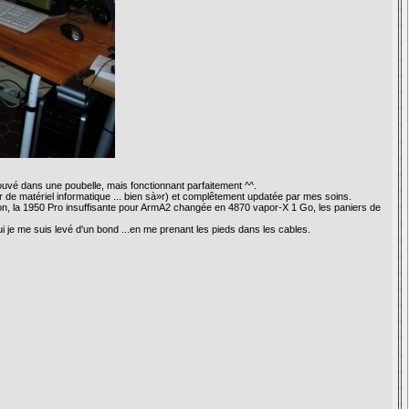
ouvé dans une poubelle, mais fonctionnant parfaitement ^^.
r de matériel informatique ... bien sà»r) et complêtement updatée par mes soins.
, la 1950 Pro insuffisante pour ArmA2 changée en 4870 vapor-X 1 Go, les paniers de
i je me suis levé d'un bond ...en me prenant les pieds dans les cables.