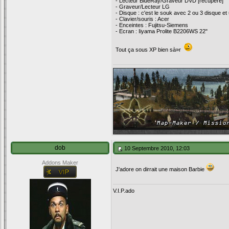
- Lecteur BlueRay/Graveur DVD [récupéré]
- Graveur/Lecteur LG
- Disque : c'est le souk avec 2 ou 3 disque et 
- Clavier/souris : Acer
- Enceintes : Fujitsu-Siemens
- Ecran : Iiyama Prolite B2206WS 22"
Tout ça sous XP bien sà»r
dob
10 Septembre 2010, 12:03
Addons Maker
J'adore on dirrait une maison Barbie
V.I.P.ado