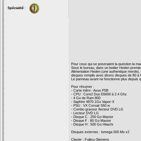
Spécialité
:
Pour ceux qui se poseraient la question la ma
Sous le bureau, dans un boitier Heden premier
Alimentation Heden (une authentique merde),
disques remplis avec divers disques de 80 à
Le panneau avant ne fonctionne plus depuis que
Pour résumer :
- Carte mêre : Asus P5B
- CPU : Core2 Duo E6600 à 2.4 Ghz
- 4 Go de Ram 800
- Saphire 4870 1Go Vapor-X
- PSU : VX Corsair 550 w
- Combo graveur /lecteur DVD LG
- Lecteur DVD LG
- Disque C : 250 Go Maxtor
- Disque F : 80 Go Maxtor
- Disque H : 500 Go Hitachi
Disques externes : Iomega 500 Mo x2
Clavier : Fujitsu-Siemens