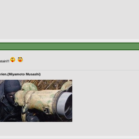
tain!!!
 rien.(Miyamoto Musashi)