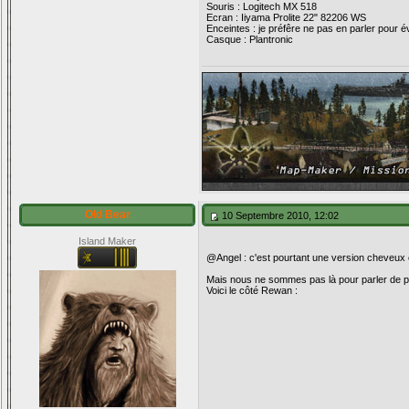
Souris : Logitech MX 518
Ecran : Iiyama Prolite 22" 82206 WS
Enceintes : je préfêre ne pas en parler pour é
Casque : Plantronic
Old Bear
10 Septembre 2010, 12:02
Island Maker
@Angel : c'est pourtant une version cheveux c
Mais nous ne sommes pas là pour parler de pilo
Voici le côté Rewan :