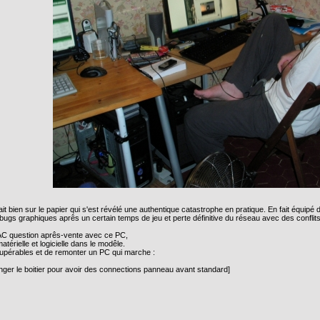
it bien sur le papier qui s'est révélé une authentique catastrophe en pratique. En fait équip
s graphiques aprês un certain temps de jeu et perte définitive du réseau avec des conflits
AC question aprês-vente avec ce PC,
atérielle et logicielle dans le modêle.
cupérables et de remonter un PC qui marche :
anger le boitier pour avoir des connections panneau avant standard]