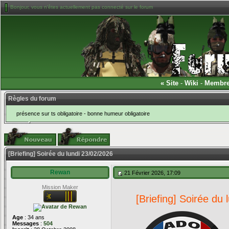
Bonjour, vous n'êtes actuellement pas connecté sur le forum
«
Site
-
Wiki
-
Membr
Règles du forum
présence sur ts obligatoire - bonne humeur obligatoire
[Briefing] Soirée du lundi 23/02/2026
Rewan
21 Février 2026, 17:09
Mission Maker
[Briefing] Soirée du
Age
: 34 ans
Messages
:
504