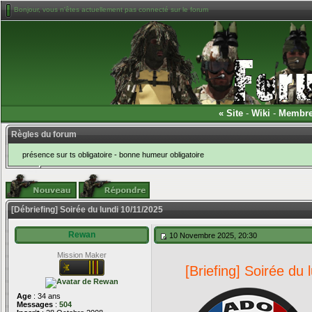
Bonjour, vous n'êtes actuellement pas connecté sur le forum
«
Site
-
Wiki
-
Membr
Règles du forum
présence sur ts obligatoire - bonne humeur obligatoire
[Débriefing] Soirée du lundi 10/11/2025
Rewan
10 Novembre 2025, 20:30
Mission Maker
[Briefing] Soirée du
Age
: 34 ans
Messages
:
504