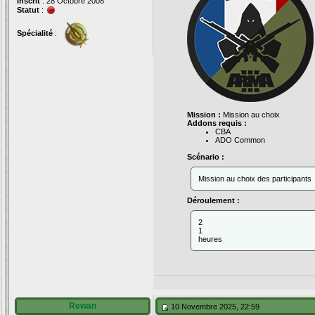
Inscrit
: 28 Octobre 2008
Statut
:
Spécialité
:
Mission :
Mission au choix
Addons requis :
CBA
ADO Common
Scénario :
Mission au choix des participants
Déroulement :
2
1
heures
Rewan
10 Novembre 2025, 22:59