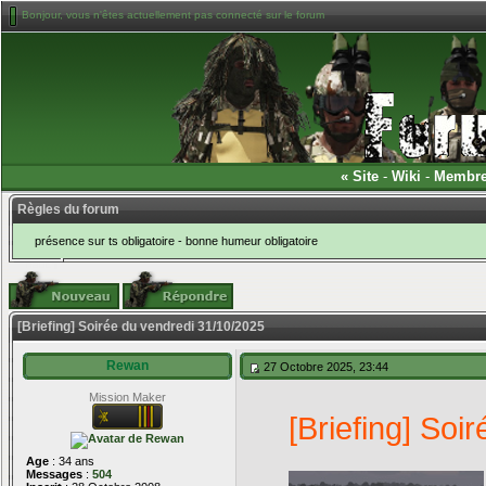
Bonjour, vous n'êtes actuellement pas connecté sur le forum
«
Site
-
Wiki
-
Membr
Règles du forum
présence sur ts obligatoire - bonne humeur obligatoire
[Briefing] Soirée du vendredi 31/10/2025
Rewan
27 Octobre 2025, 23:44
Mission Maker
[Briefing] Soi
Age
: 34 ans
Messages
:
504