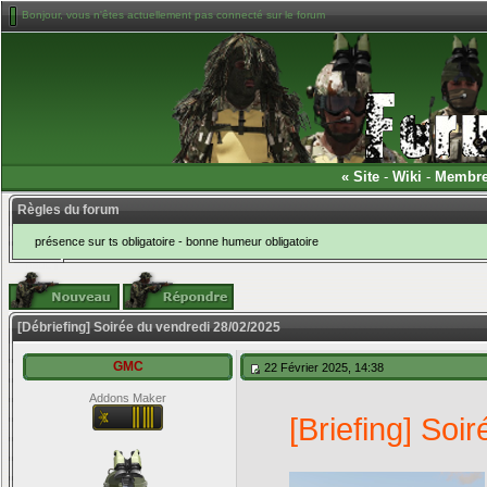
Bonjour, vous n'êtes actuellement pas connecté sur le forum
«
Site
-
Wiki
-
Membr
Règles du forum
présence sur ts obligatoire - bonne humeur obligatoire
[Débriefing] Soirée du vendredi 28/02/2025
GMC
22 Février 2025, 14:38
Addons Maker
[Briefing] Soi