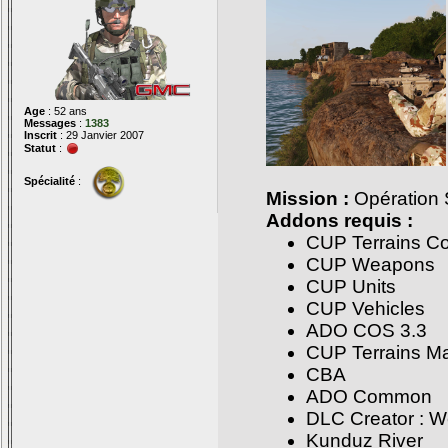
Age
: 52 ans
Messages
:
1383
Inscrit
: 29 Janvier 2007
Statut
:
Spécialité
:
Mission :
Opération 
Addons requis :
CUP Terrains C
CUP Weapons
CUP Units
CUP Vehicles
ADO COS 3.3
CUP Terrains M
CBA
ADO Common
DLC Creator : W
Kunduz River