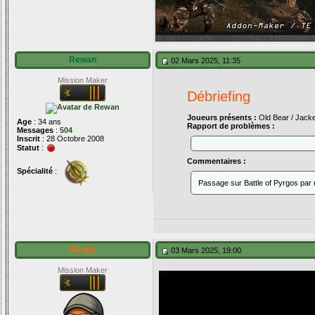
Rewan
02 Mars 2025, 11:35
Mission Maker
Débriefing
Joueurs présents :
Old Bear / Jack
Age
: 34 ans
Rapport de problèmes :
Messages
:
504
Inscrit
: 28 Octobre 2008
Statut
:
Commentaires :
Spécialité
:
Passage sur Battle of Pyrgos par m
Reapy
03 Mars 2025, 19:00
Mission Maker