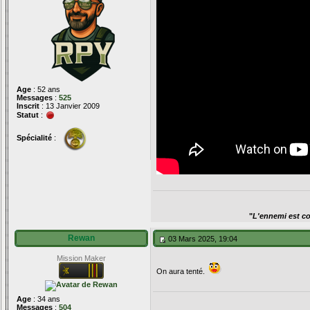
Age
: 52 ans
Messages
:
525
Inscrit
: 13 Janvier 2009
Statut
:
Spécialité
:
"
L'ennemi est con
Rewan
03 Mars 2025, 19:04
Mission Maker
On aura tenté.
Age
: 34 ans
Messages
:
504