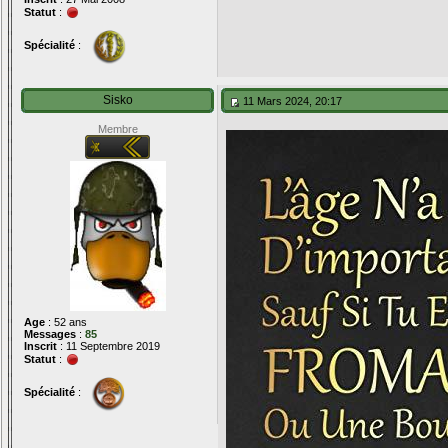
Statut
:
Spécialité
:
Sisko
11 Mars 2024, 20:17
Membre
Age
: 52 ans
Messages
:
85
Inscrit
: 11 Septembre 2019
Statut
:
Spécialité
: