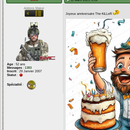
11 Mars 2025, 8:09
Addons Maker
Joyeux anniversaire The-KiLLeR
Age
: 52 ans
Messages
:
1383
Inscrit
: 29 Janvier 2007
Statut
:
Spécialité
: