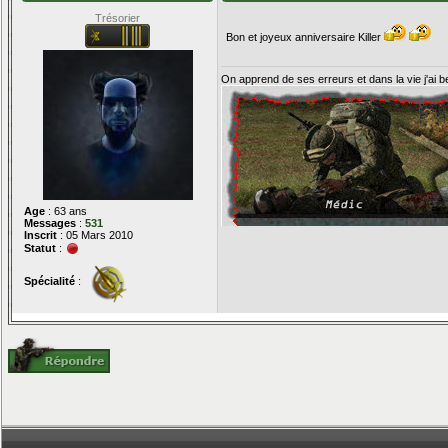
Trésorier
Bon et joyeux anniversaire Killer
On apprend de ses erreurs et dans la vie j'ai 
Age
: 63 ans
Messages
:
531
Inscrit
: 05 Mars 2010
Statut
:
Spécialité
: