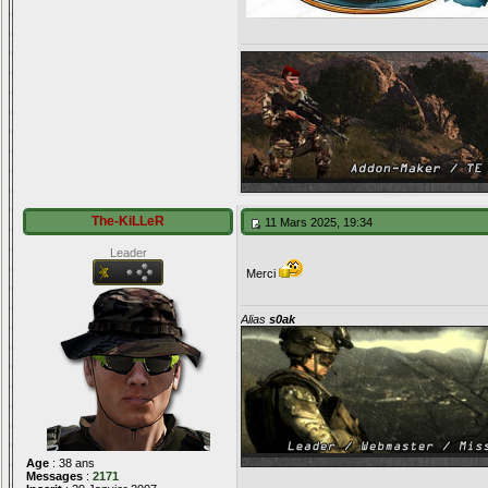
The-KiLLeR
11 Mars 2025, 19:34
Leader
Merci
Alias
s0ak
Age
: 38 ans
Messages
:
2171