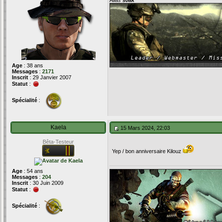
Alias
s0ak
Age
: 38 ans
Messages
:
2171
Inscrit
: 29 Janvier 2007
Statut
:
Spécialité
:
Kaela
15 Mars 2024, 22:03
Bêta-Testeur
Yep / bon anniversaire Kilouz
Age
: 54 ans
Messages
:
204
Inscrit
: 30 Juin 2009
Statut
:
Spécialité
: