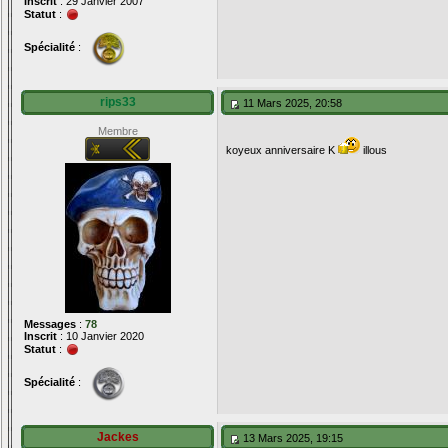
Inscrit
: 29 Janvier 2007
Statut
:
Spécialité
:
rips33
11 Mars 2025, 20:58
Membre
koyeux anniversaire K
illous
Messages
:
78
Inscrit
: 10 Janvier 2020
Statut
:
Spécialité
:
Jackes
13 Mars 2025, 19:15