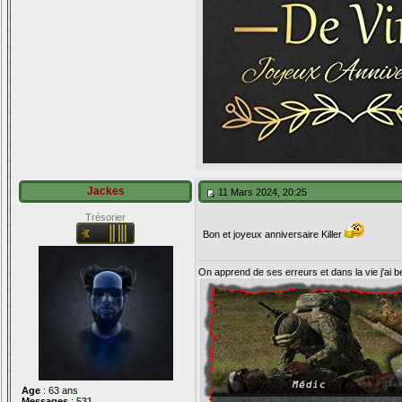
Jackes
11 Mars 2024, 20:25
Trésorier
Bon et joyeux anniversaire Killer
On apprend de ses erreurs et dans la vie j'ai 
Age
: 63 ans
Messages
:
531