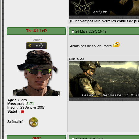
Qui ne voit pas loin, verra les ennuis de pr
The-KiLLeR
26 Mars 2024, 19:49
Leader
Ahaha pas de soucis, merci
Alias
s0ak
Age
: 38 ans
Messages
:
2171
Inscrit
: 29 Janvier 2007
Statut
:
Spécialité
:
GMC