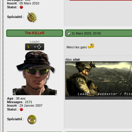
Inscrit
: 05 Mars 2010
Statut
:
Spécialité
:
The-KiLLeR
11 Mars 2024, 20:50
Leader
Merci les gars
Alias
s0ak
Age
: 38 ans
Messages
:
2171
Inscrit
: 29 Janvier 2007
Statut
:
Spécialité
: