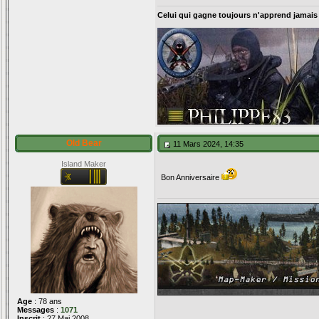
Celui qui gagne toujours n'apprend jamais
Old Bear
11 Mars 2024, 14:35
Island Maker
Bon Anniversaire
Age
: 78 ans
Messages
:
1071
Inscrit
: 27 Mai 2008