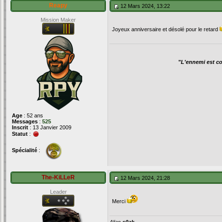
Reapy
12 Mars 2024, 13:22
Mission Maker
Joyeux anniversaire et désolé pour le retard
"
L'ennemi est con
Age
: 52 ans
Messages
:
525
Inscrit
: 13 Janvier 2009
Statut
:
Spécialité
:
The-KiLLeR
12 Mars 2024, 21:28
Leader
Merci