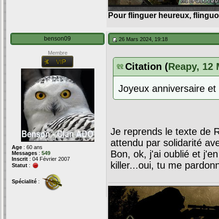
Pour flinguer heureux, flingu
benson09
26 Mars 2024, 19:18
Membre
Citation (
Reapy, 12 
Joyeux anniversaire et
Je reprends le texte de R
attendu par solidarité avec
Age
: 60 ans
Bon, ok, j'ai oublié et j'
Messages
:
549
Inscrit
: 04 Février 2007
killer...oui, tu me pardon
Statut
:
Spécialité
: