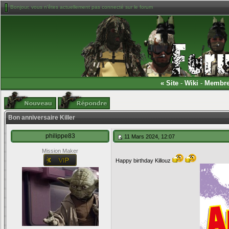
Bonjour, vous n'êtes actuellement pas connecté sur le forum
«
Site
-
Wiki
-
Membr
Bon anniversaire Killer
philippe83
11 Mars 2024, 12:07
Mission Maker
Happy birthday Killouz