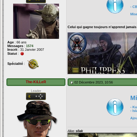
- C
Mis
Celui qui gagne toujours n'apprend jamais
Age
: 66 ans
Messages
:
1574
Inscrit
: 31 Janvier 2007
Statut
:
Spécialité
:
The-KiLLeR
02 Décembre 2023, 10:56
Leader
Mi
- K
- Is
Ajou
Alias
s0ak