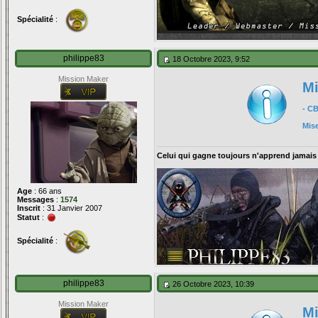
Spécialité
:
philippe83
18 Octobre 2023, 9:52
Mission Maker
Mi
- C
Mis
Celui qui gagne toujours n'apprend jamais
Age
: 66 ans
Messages
:
1574
Inscrit
: 31 Janvier 2007
Statut
:
Spécialité
:
philippe83
26 Octobre 2023, 10:39
Mission Maker
Mi