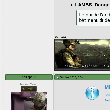
LAMBS_Danger
Le but de l'ad
bâtiment, tir 
Alias
s0ak
philippe83
06 Mars 2023, 8:38
Mission Maker
Mi
- A
Ser