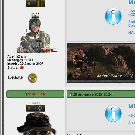
Mi
- A
- C
Anti
Com
MAj.
Age
: 52 ans
Messages
:
1383
Inscrit
: 29 Janvier 2007
Statut
:
Spécialité
:
The-KiLLeR
29 Septembre 2025, 18:34
Leader
Mi
- S.
A ra