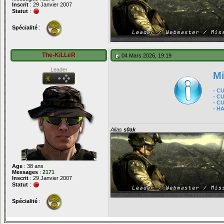
Inscrit
: 29 Janvier 2007
Statut
:
Spécialité
:
The-KiLLeR
04 Mars 2026, 19:19
Leader
Mi
- C
- C
- C
- H
Alias
s0ak
Age
: 38 ans
Messages
:
2171
Inscrit
: 29 Janvier 2007
Statut
:
Spécialité
: