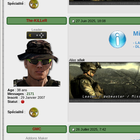
Spécialité
:
The-KiLLeR
27 Juin 2025, 18:08
Leader
Mi
- L
- DL
Alias
s0ak
Age
: 38 ans
Messages
:
2171
Inscrit
: 29 Janvier 2007
Statut
:
Spécialité
:
GMC
26 Juillet 2025, 7:42
Addons Maker