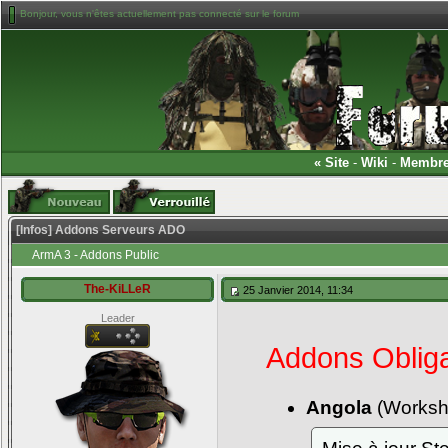
Bonjour, vous n'êtes actuellement pas connecté sur le forum
«
Site
-
Wiki
-
Membr
[Infos] Addons Serveurs ADO
ArmA 3 - Addons Public
The-KiLLeR
25 Janvier 2014, 11:34
Leader
Addons Obliga
Angola
(Works