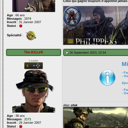
Celui qui gagne toujours n'apprend jamais
Age
: 66 ans
Messages
:
1574
Inscrit
: 31 Janvier 2007
Statut
:
Spécialité
:
The-KiLLeR
26 Septembre 2023, 22:54
Leader
Mi
- F
- O
Ajou
- Fa
- O
Alias
s0ak
Age
: 38 ans
Messages
:
2171
Inscrit
: 29 Janvier 2007
Statut
: