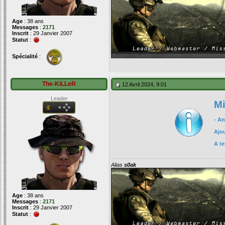
Age
: 38 ans
Messages
:
2171
Inscrit
: 29 Janvier 2007
Statut
:
Spécialité
:
The-KiLLeR
12 Avril 2024, 9:01
Leader
Mi
- A
Ajou
A te
Alias
s0ak
Age
: 38 ans
Messages
:
2171
Inscrit
: 29 Janvier 2007
Statut
: