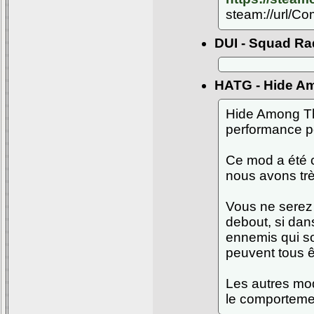
steam://url/C
DUI - Squad Ra
HATG - Hide A
Hide Among Th
performance po
Ce mod a été 
nous avons trè
Vous ne serez
debout, si dan
ennemis qui so
peuvent tous ê
Les autres mo
le comportement