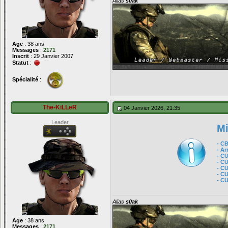
Alias
s0ak
Age
: 38 ans
Messages
:
2171
Inscrit
: 29 Janvier 2007
Statut
:
Spécialité
:
The-KiLLeR
04 Janvier 2026, 21:35
Leader
Mi
- C
- A
- C
- C
- C
- C
- C
Alias
s0ak
Age
: 38 ans
Messages
:
2171