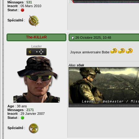
Messages
:
531
Inscrit
: 05 Mars 2010
Statut
:
Spécialité
:
The-KiLLeR
26 Octobre 2025, 10:48
Leader
Joyeux anniversaire Bobe
Alias
s0ak
Age
: 38 ans
Messages
:
2171
Inscrit
: 29 Janvier 2007
Statut
:
Spécialité
: