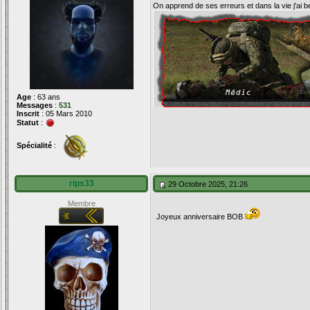
On apprend de ses erreurs et dans la vie j'ai 
Age
: 63 ans
Messages
:
531
Inscrit
: 05 Mars 2010
Statut
:
Spécialité
:
rips33
29 Octobre 2025, 21:26
Membre
Joyeux anniversaire BOB