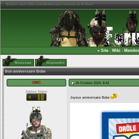
Bonjour, vous n'êtes actuellement pas connecté sur le forum
«
Site
-
Wiki
-
Membr
Bon anniversaire Bobe
GMC
26 Octobre 2024, 8:42
Addons Maker
Joyeux anniversaire Bobe