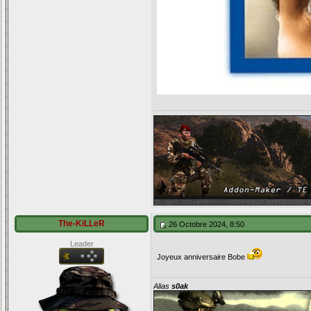
The-KiLLeR
26 Octobre 2024, 8:50
Leader
Joyeux anniversaire Bobe
Alias
s0ak