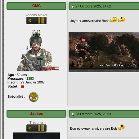
GMC
27 Octobre 2025, 14:02
Addons Maker
Joyeux anniversaire Bobe
Age
: 52 ans
Messages
:
1383
Inscrit
: 29 Janvier 2007
Statut
:
Spécialité
:
Jackes
28 Octobre 2025, 20:53
Trésorier
Bon et joyeux anniversaire Bob