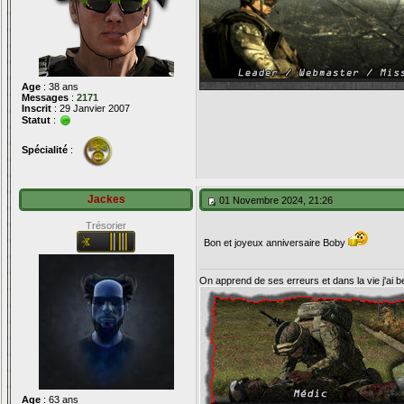
Age
: 38 ans
Messages
:
2171
Inscrit
: 29 Janvier 2007
Statut
:
Spécialité
:
Jackes
01 Novembre 2024, 21:26
Trésorier
Bon et joyeux anniversaire Boby
On apprend de ses erreurs et dans la vie j'ai 
Age
: 63 ans