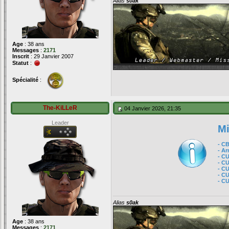
Alias
s0ak
Age
: 38 ans
Messages
:
2171
Inscrit
: 29 Janvier 2007
Statut
:
Spécialité
:
The-KiLLeR
04 Janvier 2026, 21:35
Leader
Mi
- C
- A
- C
- C
- C
- C
- C
Alias
s0ak
Age
: 38 ans
Messages
:
2171