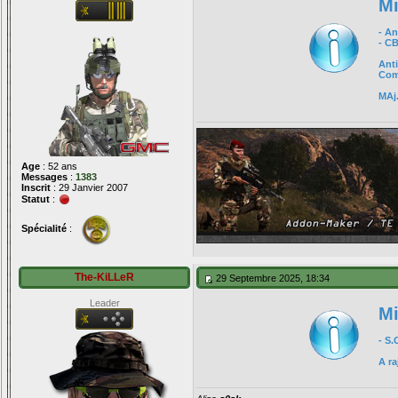
Mi
- A
- C
Anti
Com
MAj.
Age
: 52 ans
Messages
:
1383
Inscrit
: 29 Janvier 2007
Statut
:
Spécialité
:
The-KiLLeR
29 Septembre 2025, 18:34
Leader
Mi
- S.
A ra