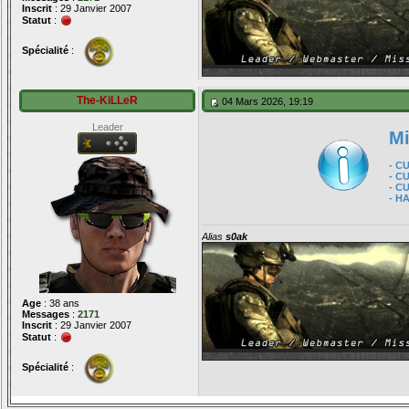
Inscrit
: 29 Janvier 2007
Statut
:
Spécialité
:
The-KiLLeR
04 Mars 2026, 19:19
Leader
Mi
- C
- C
- C
- H
Alias
s0ak
Age
: 38 ans
Messages
:
2171
Inscrit
: 29 Janvier 2007
Statut
:
Spécialité
: