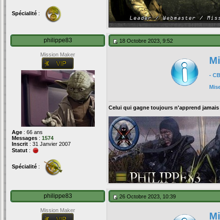
Spécialité
:
philippe83
18 Octobre 2023, 9:52
Mission Maker
Mi
- C
Mis
Celui qui gagne toujours n'apprend jamais
Age
: 66 ans
Messages
:
1574
Inscrit
: 31 Janvier 2007
Statut
:
Spécialité
:
philippe83
26 Octobre 2023, 10:39
Mission Maker
Mi