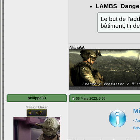
LAMBS_Danger
Le but de l'ad
bâtiment, tir 
Alias
s0ak
philippe83
06 Mars 2023, 8:38
Mission Maker
Mi
- A
Ser