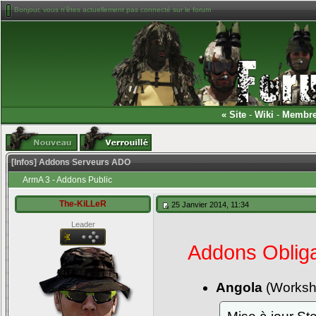
Bonjour, vous n'êtes actuellement pas connecté sur le forum
«
Site
-
Wiki
-
Membr
[Infos] Addons Serveurs ADO
ArmA 3 - Addons Public
The-KiLLeR
25 Janvier 2014, 11:34
Leader
Addons Obliga
Angola
(Works