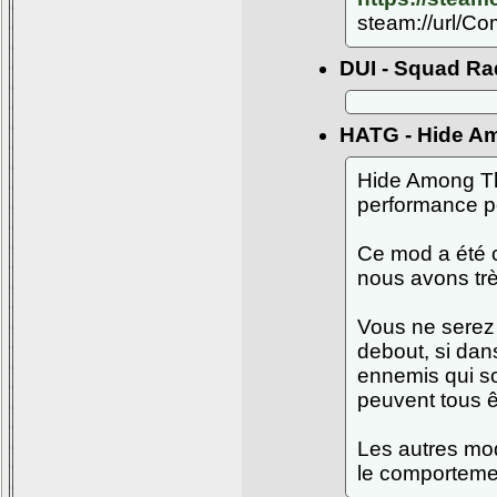
steam://url/C
DUI - Squad Ra
HATG - Hide A
Hide Among Th
performance po
Ce mod a été 
nous avons trè
Vous ne serez
debout, si dan
ennemis qui so
peuvent tous ê
Les autres mo
le comportement