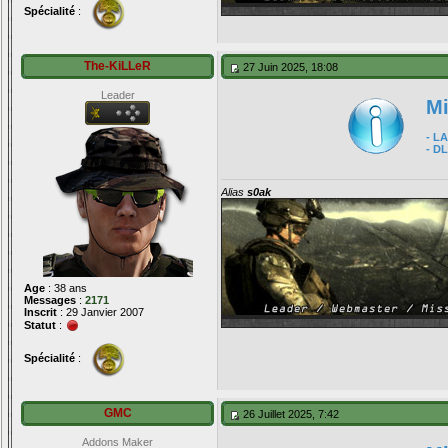
Spécialité
:
The-KiLLeR
27 Juin 2025, 18:08
Leader
Mi
- L
- DL
Alias
s0ak
Age
: 38 ans
Messages
:
2171
Inscrit
: 29 Janvier 2007
Statut
:
Spécialité
:
GMC
26 Juillet 2025, 7:42
Addons Maker