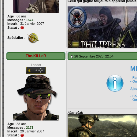
Celui qui gagne toujours n'apprend jamais
Age
: 66 ans
Messages
:
1574
Inscrit
: 31 Janvier 2007
Statut
:
Spécialité
:
The-KiLLeR
26 Septembre 2023, 22:54
Leader
Mi
- F
- O
Ajou
- Fa
- O
Alias
s0ak
Age
: 38 ans
Messages
:
2171
Inscrit
: 29 Janvier 2007
Statut
: