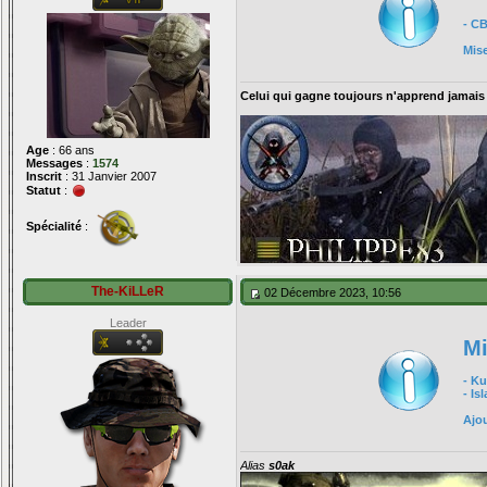
- C
Mis
Celui qui gagne toujours n'apprend jamais
Age
: 66 ans
Messages
:
1574
Inscrit
: 31 Janvier 2007
Statut
:
Spécialité
:
The-KiLLeR
02 Décembre 2023, 10:56
Leader
Mi
- K
- Is
Ajou
Alias
s0ak