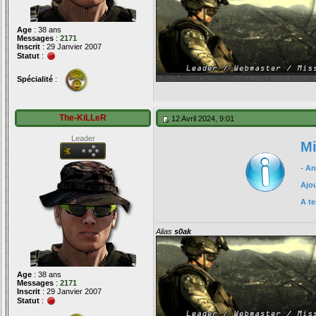
Age
: 38 ans
Messages
:
2171
Inscrit
: 29 Janvier 2007
Statut
:
Spécialité
:
The-KiLLeR
12 Avril 2024, 9:01
Leader
Mi
- A
Ajou
A te
Alias
s0ak
Age
: 38 ans
Messages
:
2171
Inscrit
: 29 Janvier 2007
Statut
: