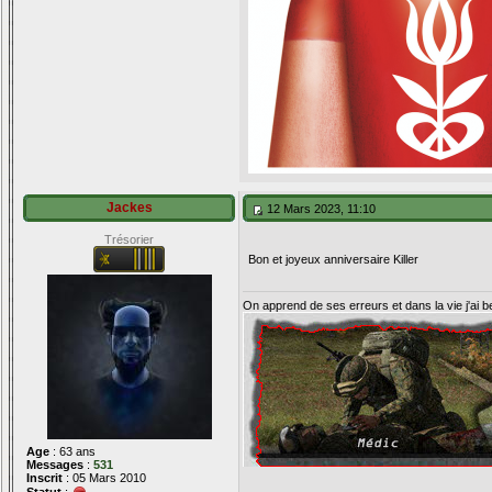
Jackes
12 Mars 2023, 11:10
Trésorier
Bon et joyeux anniversaire Killer
On apprend de ses erreurs et dans la vie j'ai 
Age
: 63 ans
Messages
:
531
Inscrit
: 05 Mars 2010
Statut
: