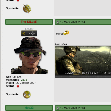
Spécialité
:
The-KiLLeR
12 Mars 2023, 20:14
Leader
Merci
Alias
s0ak
Age
: 38 ans
Messages
:
2171
Inscrit
: 29 Janvier 2007
Statut
:
Spécialité
:
rips33
12 Mars 2023, 23:04