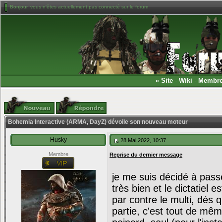
Bonjour, vous n'êtes actuellement pas connecté sur le forum
«
Site
-
Wiki
-
Membr
Bohemia Interactive (ARMA, DayZ) dévoile son nouveau moteur
Husky
28 Mai 2022, 10:37
Membre
Reprise du dernier message
je me suis décidé à passe
très bien et le dictatiel e
par contre le multi, dés 
partie, c'est tout de même