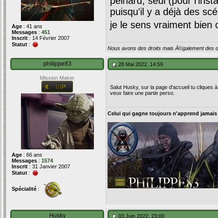
peinard, seul (pour l'insta
puisqu'il y a déjà des s
je le sens vraiment bien 
Age
: 41 ans
Messages
:
451
Inscrit
: 14 Février 2007
Statut
:
Nous avons des droits mais Ã©galement des de
philippe83
28 Mai 2022, 14:59
Mission Maker
Salut Husky, sur la page d'accueil tu cliques 
veux faire une partie perso.
Celui qui gagne toujours n'apprend jamais
Age
: 66 ans
Messages
:
1574
Inscrit
: 31 Janvier 2007
Statut
:
Spécialité
:
Husky
03 Juin 2022, 23:00