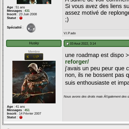
Si vous avez des liens su
Age
: 51 ans
Messages
:
431
assez motivé de replonge
Inscrit
: 23 Juin 2008
Statut
:
;)
Spécialité
:
V.I.P.ado
Husky
03 Aout 2022, 3:14
Membre
une roadmap est dispo 
reforger/
j'avais un peu peur que 
non, ils ne bossent pas qu
suis enthousiaste et impa
Nous avons des droits mais Ã©galement des de
Age
: 41 ans
Messages
:
451
Inscrit
: 14 Février 2007
Statut
: