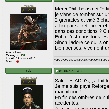
Membre
Merci Phil, hélas cet "édi
je viens de tomber sur un
2 grenades et vidé 3 cha
a fini par se retourner e
dans ces conditions ? C'e
Enfin c'est dans tous le
Sinon j'adore ce qu'ils o
bien pensés, vivement un 
Age
: 41 ans
Messages
:
451
Inscrit
: 14 Février 2007
Nous avons des droits mais Ã©galement des de
Statut
:
dob
03 Juin 2022, 23:12
Addons Maker
Salut les ADO's, ça fait
Je me suis payé Reforger
magnifique !!
En fin des ombres de nui
accidentés.
A suivre de voir comment 