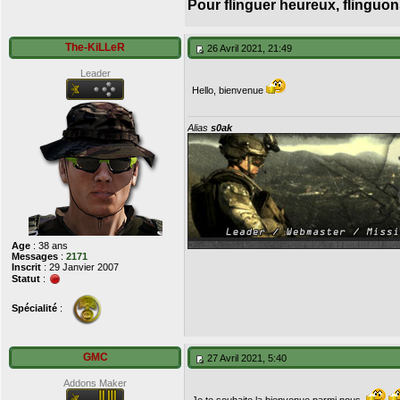
Pour flinguer heureux, flinguon
The-KiLLeR
26 Avril 2021, 21:49
Leader
Hello, bienvenue
Alias
s0ak
Age
: 38 ans
Messages
:
2171
Inscrit
: 29 Janvier 2007
Statut
:
Spécialité
:
GMC
27 Avril 2021, 5:40
Addons Maker