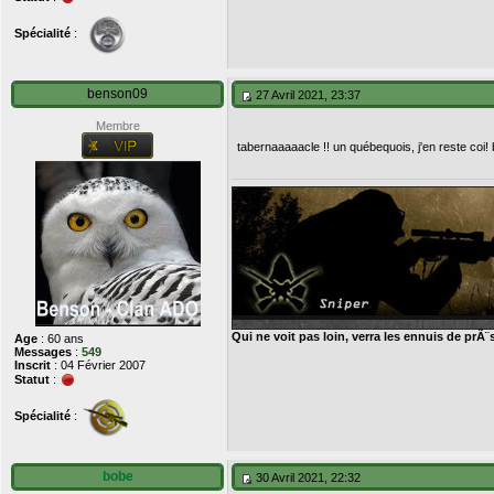
Spécialité
:
benson09
27 Avril 2021, 23:37
Membre
tabernaaaaacle !! un québequois, j'en reste coi!
Qui ne voit pas loin, verra les ennuis de prÃ¨
Age
: 60 ans
Messages
:
549
Inscrit
: 04 Février 2007
Statut
:
Spécialité
:
bobe
30 Avril 2021, 22:32