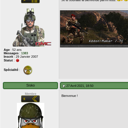
Je te souhaite la bienvenue parmi nous.
Age
: 52 ans
Messages
:
1383
Inscrit
: 29 Janvier 2007
Statut
:
Spécialité
:
Sisko
27 Avril 2021, 18:50
Membre
Bienvenue !