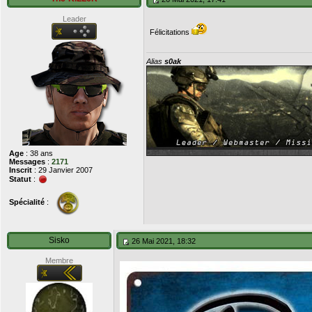
Leader
Félicitations
Alias
s0ak
Age
: 38 ans
Messages
:
2171
Inscrit
: 29 Janvier 2007
Statut
:
Spécialité
:
Sisko
26 Mai 2021, 18:32
Membre