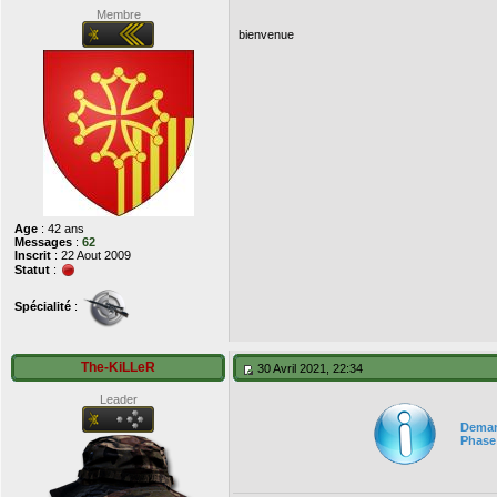
Membre
bienvenue
Age
: 42 ans
Messages
:
62
Inscrit
: 22 Aout 2009
Statut
:
Spécialité
:
The-KiLLeR
30 Avril 2021, 22:34
Leader
Deman
Phase