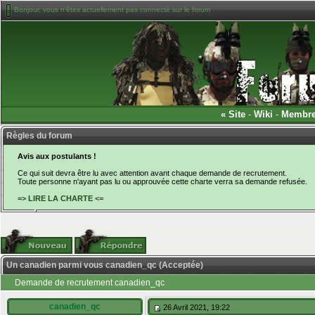
Bonjour, vous n'êtes actuellement pas connecté sur le forum
«
Site
-
Wiki
-
Membr
Règles du forum
Avis aux postulants !
Ce qui suit devra être lu avec attention avant chaque demande de recrutement.
Toute personne n'ayant pas lu ou approuvée cette charte verra sa demande refusée.
=>
LIRE LA CHARTE
<=
Un canadien parmi vous canadien_qc (Acceptée)
Demande de recrutement canadien_qc
canadien_qc
26 Avril 2021, 19:22