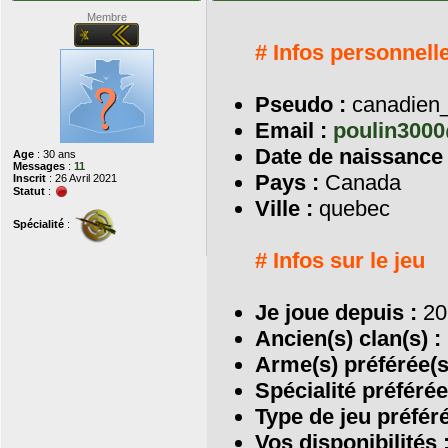
Membre
# Infos personnell
Pseudo :
canadien
Email :
poulin300
Date de naissance 
Age
: 30 ans
Messages
:
11
Pays :
Canada
Inscrit
: 26 Avril 2021
Statut
:
Ville :
quebec
Spécialité
:
# Infos sur le jeu
Je joue depuis :
20
Ancien(s) clan(s) :
Arme(s) préférée(s
Spécialité préférée
Type de jeu préféré
Vos disponibilités 