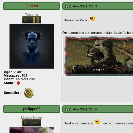
Jackes
26 Avril 2021, 20:59
Trésorier
Bienvenue Poulin
On apprend de ses erreurs et dans la vie j'ai be
Age
: 63 ans
Messages
:
531
Inscrit
: 05 Mars 2010
Statut
:
Spécialité
:
philippe83
26 Avril 2021, 21:00
Mission Maker
Salut à toi camarade
, un recruteur va pre