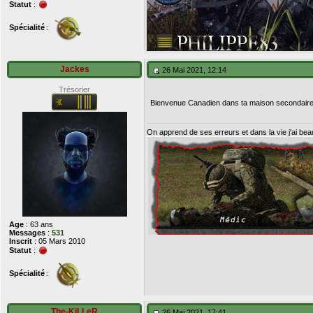
Statut
:
Spécialité
:
Jackes
26 Mai 2021, 12:14
Trésorier
Bienvenue Canadien dans ta maison secondair
On apprend de ses erreurs et dans la vie j'ai be
Age
: 63 ans
Messages
:
531
Inscrit
: 05 Mars 2010
Statut
:
Spécialité
:
The-KiLLeR
26 Mai 2021, 17:41