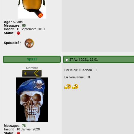
Age
: 52 ans
Messages
:
85
Inscrit
: 11 Septembre 2019
Statut
:
Spécialité
:
rips33
27 Avril 2021, 19:01
Membre
Par le dieu Caribou !!!!!
La bienvenue!!!!!!!
Messages
:
78
Inscrit
: 10 Janvier 2020
Statut
: