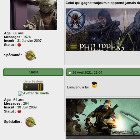
Celui qui gagne toujours n'apprend jamais r
Age
: 66 ans
Messages
:
1574
Inscrit
: 31 Janvier 2007
Statut
:
Spécialité
:
Kaela
26 Avril 2021, 21:04
Bêta-Testeur
Bienvenu à toi !
Age
: 54 ans
Messages
:
204
Inscrit
: 30 Juin 2009
Statut
:
Spécialité
: