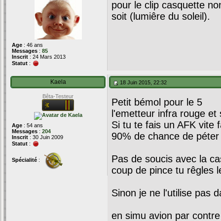
pour le clip casquette non
soit (lumiêre du soleil).
Age
: 46 ans
Messages
:
85
Inscrit
: 24 Mars 2013
Statut
:
Kaela
18 Juin 2015, 22:32
Bêta-Testeur
Petit bémol pour le 5
l'emetteur infra rouge et 
Si tu te fais un AFK vite
Age
: 54 ans
Messages
:
204
90% de chance de péter 
Inscrit
: 30 Juin 2009
Statut
:
Pas de soucis avec la ca
Spécialité
:
coup de pince tu rêgles 
Sinon je ne l'utilise pa
en simu avion par contre