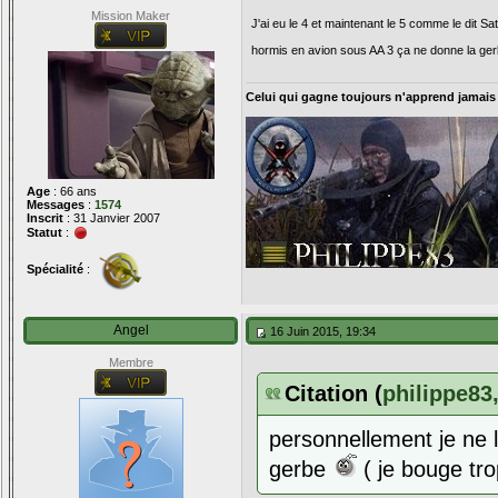
Mission Maker
J'ai eu le 4 et maintenant le 5 comme le dit Sa
hormis en avion sous AA 3 ça ne donne la ge
Celui qui gagne toujours n'apprend jamais
Age
: 66 ans
Messages
:
1574
Inscrit
: 31 Janvier 2007
Statut
:
Spécialité
:
Angel
16 Juin 2015, 19:34
Membre
Citation (
philippe83,
personnellement je ne l
gerbe
( je bouge tro