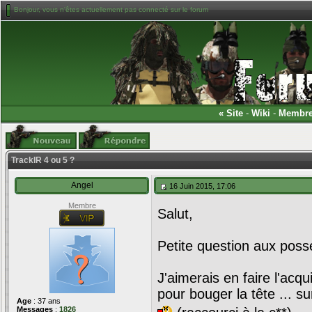
Bonjour, vous n'êtes actuellement pas connecté sur le forum
«
Site
-
Wiki
-
Membr
TrackIR 4 ou 5 ?
Angel
16 Juin 2015, 17:06
Membre
Salut,
Petite question aux poss
J'aimerais en faire l'acqu
pour bouger la tête ... 
Age
: 37 ans
Messages
:
1826