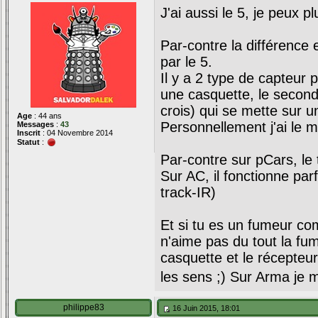
J'ai aussi le 5, je peux p
Par-contre la différence 
par le 5.
Il y a 2 type de capteur 
une casquette, le second
crois) qui se mette sur u
Age
: 44 ans
Personnellement j'ai le 
Messages
:
43
Inscrit
: 04 Novembre 2014
Statut
:
Par-contre sur pCars, le 
Sur AC, il fonctionne par
track-IR)
Et si tu es un fumeur co
n'aime pas du tout la fu
casquette et le récepteur
les sens ;) Sur Arma je 
philippe83
16 Juin 2015, 18:01