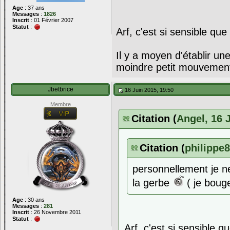
Age
: 37 ans
Messages
:
1826
Inscrit
: 01 Février 2007
Statut
:
Arf, c'est si sensible que 
Il y a moyen d'établir un
moindre petit mouvemen
Jbetbrice
16 Juin 2015, 19:50
Membre
Citation (
Angel, 16 
Citation (
philippe8
personnellement je ne
la gerbe
( je bouge
Age
: 30 ans
Messages
:
281
Inscrit
: 26 Novembre 2011
Statut
:
Arf, c'est si sensible qu