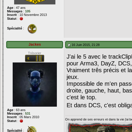
Age
: 47 ans
Messages
:
105
Inscrit
: 10 Novembre 2013
Statut
:
Spécialité
:
Jackes
16 Juin 2015, 21:28
Trésorier
J'ai le 5 avec le trackCl
pour Arma3, DayZ, DCS, 
Vraiment três précis et la
jeux.
Impossible de m'en pass
droite, gauche, haut, ba
c'est le top.
Et dans DCS, c'est oblig
Age
: 63 ans
Messages
:
531
Inscrit
: 05 Mars 2010
On apprend de ses erreurs et dans la vie j'ai 
Statut
:
Spécialité
: