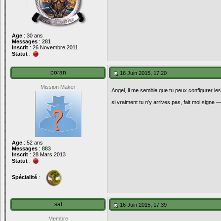
Age
: 30 ans
Messages
:
281
Inscrit
: 26 Novembre 2011
Statut
:
poran
16 Juin 2015, 17:20
Mission Maker
Angel, il me semble que tu peux configurer les
si vraiment tu n'y arrives pas, fait moi signe --->
Age
: 52 ans
Messages
:
883
Inscrit
: 28 Mars 2013
Statut
:
Spécialité
:
sat
16 Juin 2015, 17:39
Membre