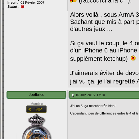
(raccourci à la c**).
Inscrit
: 01 Février 2007
Statut
:
Alors voilà , sous ArmA 3
Sachant que mis à part po
d'autres jeux ...
Si ça vaut le coup, le 4 
d'un iPhone 6 au iPhone
supplément ketchup)
J'aimerais éviter de devoi
j'ai vu ça, je l'ai regret
Jbetbrice
16 Juin 2015, 17:10
Membre
J'ai un 5, ça marche três bien !
Cependant, peu de différences entre le 4 et le