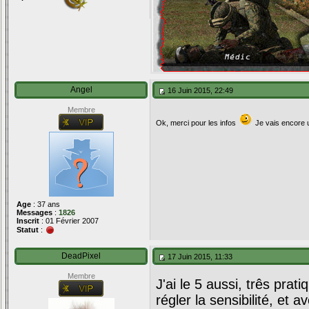
Angel
16 Juin 2015, 22:49
Membre
Ok, merci pour les infos
Je vais encore u
Age
: 37 ans
Messages
:
1826
Inscrit
: 01 Février 2007
Statut
:
DeadPixel
17 Juin 2015, 11:33
Membre
J'ai le 5 aussi, três pra
régler la sensibilité, et a