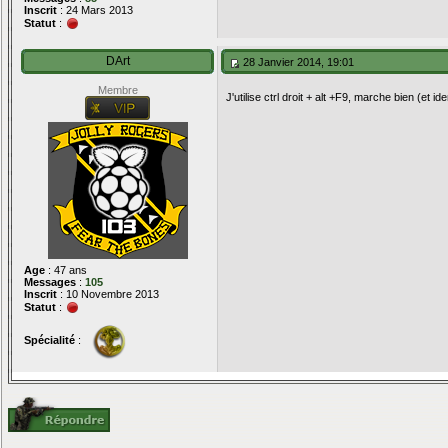
Inscrit
: 24 Mars 2013
Statut
:
DArt
28 Janvier 2014, 19:01
Membre
J'utilise ctrl droit + alt +F9, marche bien (et 
Age
: 47 ans
Messages
:
105
Inscrit
: 10 Novembre 2013
Statut
:
Spécialité
: