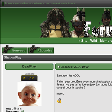
Bonjour, vous n'êtes actuellement pas connecté sur le forum
«
Site
-
Wiki
-
Membr
ShadowPlay
DeadPixel
28 Janvier 2014, 19:00
Membre
Salutation les ADO,
J'ai un petit problême avec mon shadowplay 
Je n'arrive pas à l'activé en jeux à chaque foi
conseil pour la touche ?
merci,
Age
: 46 ans
Messages
:
85