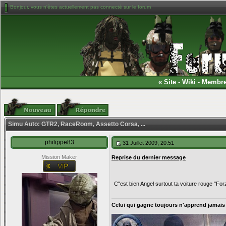
Bonjour, vous n'êtes actuellement pas connecté sur le forum
«
Site
-
Wiki
-
Membr
Simu Auto: GTR2, RaceRoom, Assetto Corsa, ...
philippe83
31 Juillet 2009, 20:51
Mission Maker
Reprise du dernier message
C"est bien Angel surtout ta voiture rouge "Fo
Celui qui gagne toujours n'apprend jamais