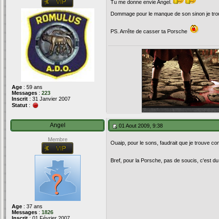
Tu me donne envie Angel.
Dommage pour le manque de son sinon je trouv
PS. Arrête de casser ta Porsche
Age
: 59 ans
Messages
:
223
Inscrit
: 31 Janvier 2007
Statut
:
Angel
01 Aout 2009, 9:38
Membre
Ouaip, pour le sons, faudrait que je trouve co
Bref, pour la Porsche, pas de soucis, c'est d
Age
: 37 ans
Messages
:
1826
Inscrit
: 01 Février 2007