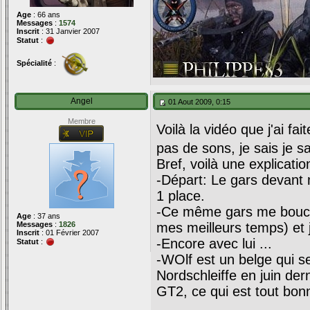
Age
: 66 ans
Messages
:
1574
Inscrit
: 31 Janvier 2007
Statut
:
Spécialité
:
Angel
01 Aout 2009, 0:15
Membre
Voilà la vidéo que j'ai f
pas de sons, je sais je s
Bref, voilà une explicatio
-Départ: Le gars devant m
1 place.
-Ce même gars me bouch
Age
: 37 ans
Messages
:
1826
mes meilleurs temps) et 
Inscrit
: 01 Février 2007
-Encore avec lui ...
Statut
:
-WOlf est un belge qui s
Nordschleiffe en juin der
GT2, ce qui est tout b