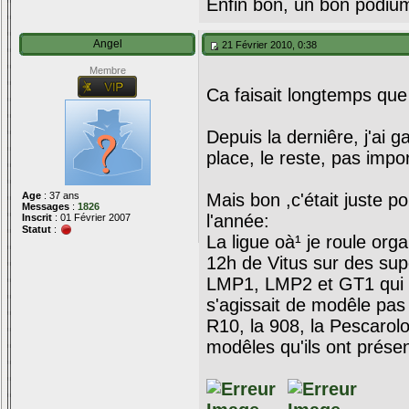
Enfin bon, un bon podium
Angel
21 Février 2010, 0:38
Membre
Ca faisait longtemps que
Depuis la derniêre, j'ai g
place, le reste, pas impo
Age
: 37 ans
Mais bon ,c'était juste 
Messages
:
1826
l'année:
Inscrit
: 01 Février 2007
Statut
:
La ligue oà¹ je roule org
12h de Vitus sur des sup
LMP1, LMP2 et GT1 qui e
s'agissait de modêle pas 
R10, la 908, la Pescarolo
modêles qu'ils ont présen