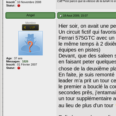
Câ€™est parce que la vitesse de la lumiÃ¨re es
Inscrit
: 10 Novembre 2008
Statut
:
Angel
18 Aout 2009, 15:07
Membre
Hier soir, on avait une 
Un circuit fictif qui favo
Ferrari 575GTC avec un set
le même temps à 2 dixiêm
équipes en pistes)
Devant, que des saleen sa
Age
: 37 ans
en faisant peter quelque
Messages
:
1826
Inscrit
: 01 Février 2007
chose de la deuxiême pla
Statut
:
En faite, je suis remont
leader m'a prit un tour ce
le premier a bouclé la cou
secondes prês, j'entamais
un tour supplémentaire a
au lieu de plus d'un tour