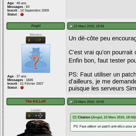
Age
: 48 ans
Messages
:
63
Inscrit
: 14 Septembre 2009
Statut
:
Angel
23 Mars 2010, 18:56
Membre
Un dé-côte peu encoura
C'est vrai qu'on pourrait
Enfin bon, faut tester po
PS: Faut utiliser un patc
Age
: 37 ans
Messages
:
1826
d'ailleurs, je me demande
Inscrit
: 01 Février 2007
puisque les serveurs Si
Statut
:
The-KiLLeR
23 Mars 2010, 19:05
Leader
Citation (
Angel, 23 Mars 2010, 18:56
)
PS: Faut utiliser un patch anti-déco pour 