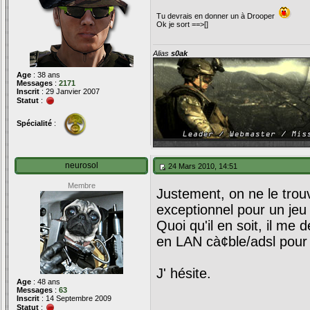
Tu devrais en donner un à Drooper
Ok je sort ==>[]
Alias
s0ak
Age
: 38 ans
Messages
:
2171
Inscrit
: 29 Janvier 2007
Statut
:
Spécialité
:
neurosol
24 Mars 2010, 14:51
Membre
Justement, on ne le trouv
exceptionnel pour un jeu 
Quoi qu'il en soit, il m
en LAN cà¢ble/adsl pour 
J' hésite.
Age
: 48 ans
Messages
:
63
Inscrit
: 14 Septembre 2009
Statut
: