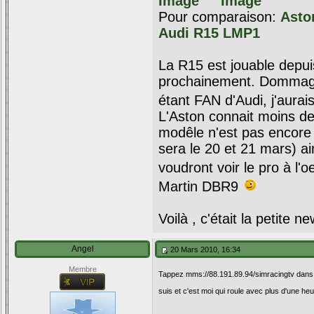
Pour comparaison:
Asto
Audi R15 LMP1
La R15 est jouable depui
prochainement. Dommage 
étant FAN d'Audi, j'aurai
L'Aston connait moins d
modêle n'est pas encore d
sera le 20 et 21 mars) a
voudront voir le pro à l'
Martin DBR9
Voilà , c'était la petite 
Angel
20 Mars 2010, 16:34
Membre
Tappez mms://88.191.89.94/simracingtv dans vo
suis et c'est moi qui roule avec plus d'une he