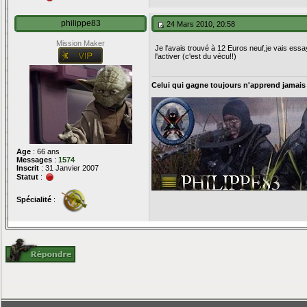
philippe83
24 Mars 2010, 20:58
Mission Maker
Je l'avais trouvé à 12 Euros neuf,je vais essay
l'activer (c'est du vécu!!)
Celui qui gagne toujours n'apprend jamais
Age
: 66 ans
Messages
:
1574
Inscrit
: 31 Janvier 2007
Statut
:
Spécialité
: