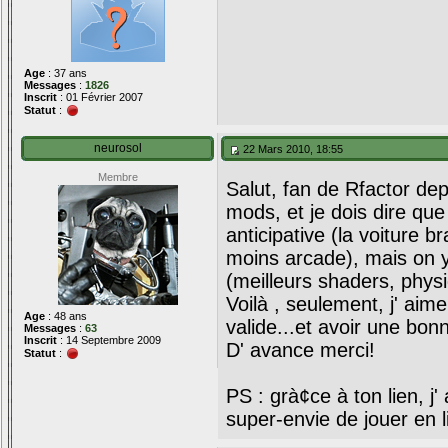
Age
: 37 ans
Messages
:
1826
Inscrit
: 01 Février 2007
Statut
:
neurosol
22 Mars 2010, 18:55
Membre
Salut, fan de Rfactor de
mods, et je dois dire que
anticipative (la voiture
moins arcade), mais on y
(meilleurs shaders, physi
Voilà , seulement, j' aime
Age
: 48 ans
valide...et avoir une bon
Messages
:
63
Inscrit
: 14 Septembre 2009
D' avance merci!
Statut
:
PS : grà¢ce à ton lien, 
super-envie de jouer en l