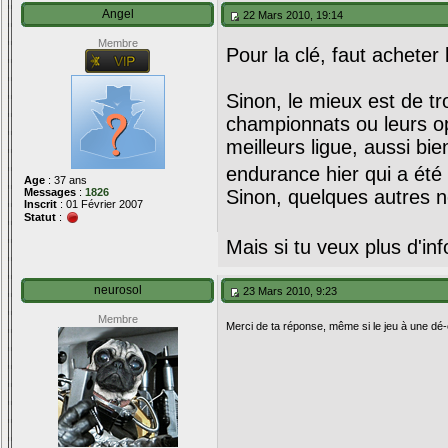
Angel
22 Mars 2010, 19:14
Membre
Pour la clé, faut acheter 
Sinon, le mieux est de tr
championnats ou leurs op
meilleurs ligue, aussi bi
endurance hier qui a été
Age
: 37 ans
Messages
:
1826
Sinon, quelques autres
Inscrit
: 01 Février 2007
Statut
:
Mais si tu veux plus d'in
neurosol
23 Mars 2010, 9:23
Membre
Merci de ta réponse, même si le jeu à une dé-