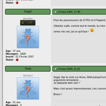
Statut
:
Angel
13 Aout 2009, 17:48
Membre
Pour les possesseurs de GTR2 et GTlegend, le
10tacles subit, comme tout le monde, la crise
venez me voir, j'ai ce qu'il faut !
Age
: 37 ans
Messages
:
1826
Inscrit
: 01 Février 2007
Statut
:
Yoda
14 Aout 2009, 11:23
Membre
Angel, fais le venir sur Arma, Wolf puisqu'il e
arguments Armaniens ...
Je plaisante bien sà»r !
Mais c'est assez impressionnant, ces courses
Bravo !
Age
: 61 ans
Messages
:
3