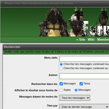
Bonjour, vous n'êtes actuellement pas connecté sur le forum
«
Site
-
Wiki
-
Membr
Rechercher
Veuillez noter que seul les mots de plus de 3 lettres et de moins de 84 lettres sont pris 
Mots clefs
Chercher les messages contenant tous
Chercher les messages contenant au 
Auteur
Messages
Titres
Rechercher dans les
Sujets
Messages
Afficher le résultat sous forme de
Messages datant de moins de
Trier par