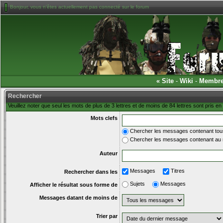
Bonjour, vous n'êtes actuellement pas connecté sur le forum
«
Site
-
Wiki
-
Membr
Rechercher
Veuillez noter que seul les mots de plus de 3 lettres et de moins de 84 lettres sont pris 
Mots clefs
Chercher les messages contenant tous
Chercher les messages contenant au 
Auteur
Messages
Titres
Rechercher dans les
Sujets
Messages
Afficher le résultat sous forme de
Messages datant de moins de
Trier par