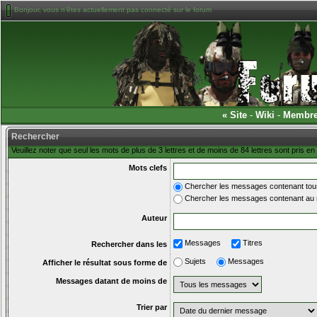
Bonjour, vous n'êtes actuellement pas connecté sur le forum
«
Site
-
Wiki
-
Membr
Rechercher
Veuillez noter que seul les mots de plus de 3 lettres et de moins de 84 lettres sont pris 
Mots clefs
Chercher les messages contenant tous
Chercher les messages contenant au 
Auteur
Messages
Titres
Rechercher dans les
Sujets
Messages
Afficher le résultat sous forme de
Messages datant de moins de
Trier par