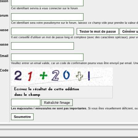
exion
Cet identifiant servira à vous connecter sur le forum
forum
Cet identifiant sera votre pseudonyme sur le forum, laissez ce champ vide pour prendre la valeur d
passe
Il est conseillé d'utiliser un mot de passe long et complexe (avec des caractères spéciaux), pour v
passe
Email
Veuillez entrer un email valide, car un code de confirmation pourra vous être envoyé par email. U
Code
Les majuscules / minuscules ne sont pas importantes
. Si vous êtes visuellement déficient, o