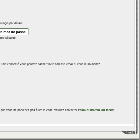
u login par défaut
otre sécurité
ne fois connecté vous pourrez cacher votre adresse email si vous le souhaitez
u que vous ne parvenez pas à lire le code, veuillez contacter
l'administrateur du forum
.
____