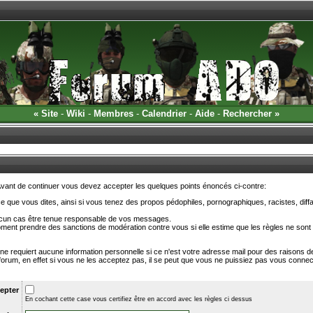
«
Site
-
Wiki
-
Membres
-
Calendrier
-
Aide
-
Rechercher
»
 Avant de continuer vous devez accepter les quelques points énoncés ci-contre:
 que vous dites, ainsi si vous tenez des propos pédophiles, pornographiques, racistes, diffa
ucun cas être tenue responsable de vos messages.
oment prendre des sanctions de modération contre vous si elle estime que les règles ne sont
t ne requiert aucune information personnelle si ce n'est votre adresse mail pour des raisons de
orum, en effet si vous ne les acceptez pas, il se peut que vous ne puissiez pas vous connec
epter
En cochant cette case vous certifiez être en accord avec les règles ci dessus