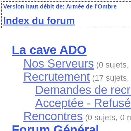
Version haut débit de: Armée de l'Ombre
Index du forum
La cave ADO
Nos Serveurs
(0 sujets
Recrutement
(17 sujets
Demandes de recr
Acceptée - Refus
Rencontres
(0 sujets, 0
Forum Général