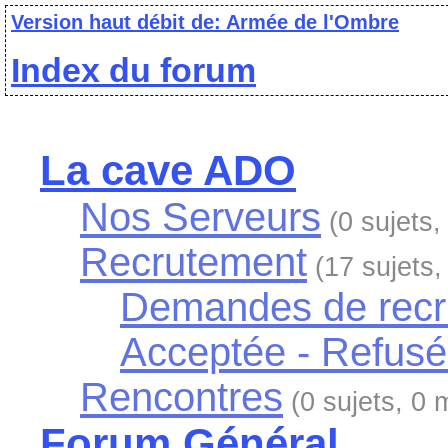
Version haut débit de: Armée de l'Ombre
Index du forum
La cave ADO
Nos Serveurs
(0 sujets
Recrutement
(17 sujets
Demandes de recr
Acceptée - Refus
Rencontres
(0 sujets, 0
Forum Général