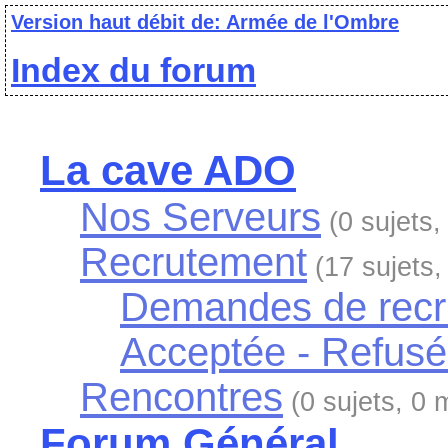
Version haut débit de: Armée de l'Ombre
Index du forum
La cave ADO
Nos Serveurs
(0 sujets
Recrutement
(17 sujets
Demandes de recr
Acceptée - Refus
Rencontres
(0 sujets, 0
Forum Général