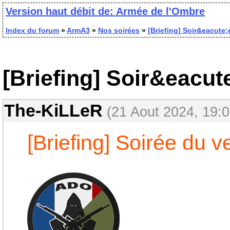
Version haut débit de: Armée de l'Ombre
Index du forum
»
ArmA3
»
Nos soirées
»
[Briefing] Soir&eacute;
[Briefing] Soir&eacut
The-KiLLeR
(21 Aout 2024, 19:0
[Briefing] Soirée du 