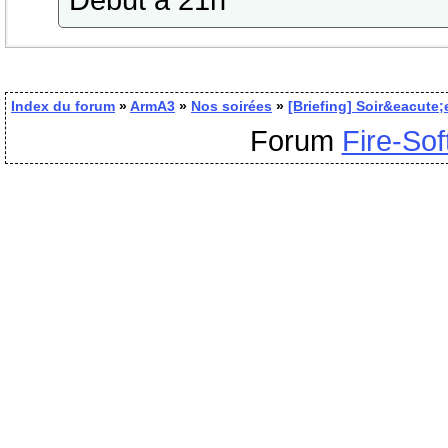
Index du forum
»
ArmA3
»
Nos soirées
»
[Briefing] Soir&eacute;
Forum
Fire-Sof