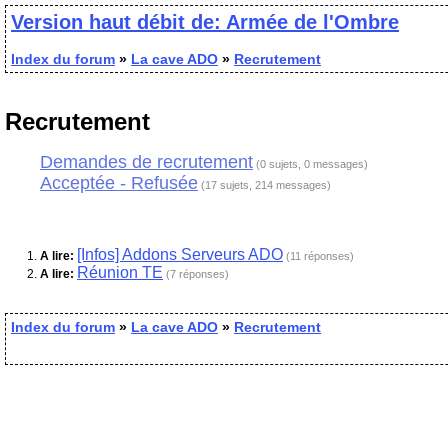
Version haut débit de: Armée de l'Ombre
Index du forum
»
La cave ADO
»
Recrutement
Recrutement
Demandes de recrutement
(0 sujets, 0 messages)
Acceptée - Refusée
(17 sujets, 214 messages)
[Infos] Addons Serveurs ADO
A lire:
(11 réponses)
Réunion TE
A lire:
(7 réponses)
Index du forum
»
La cave ADO
»
Recrutement