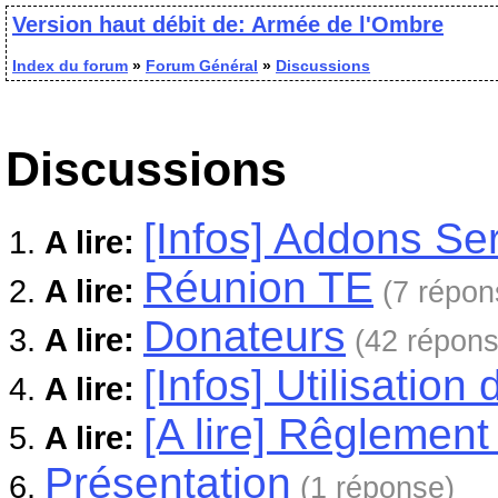
Version haut débit de: Armée de l'Ombre
Index du forum
»
Forum Général
»
Discussions
Discussions
[Infos] Addons S
A lire:
Réunion TE
A lire:
(7 répon
Donateurs
A lire:
(42 répon
[Infos] Utilisatio
A lire:
[A lire] Rêglement
A lire:
Présentation
(1 réponse)