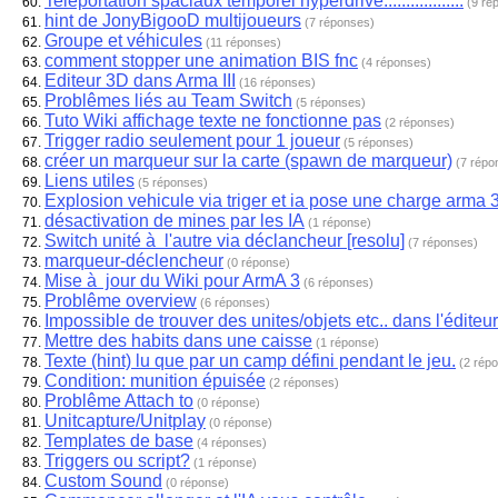
Teleportation spaciaux temporel hyperdrive..................
(9 ré
hint de JonyBigooD multijoueurs
(7 réponses)
Groupe et véhicules
(11 réponses)
comment stopper une animation BIS fnc
(4 réponses)
Editeur 3D dans Arma III
(16 réponses)
Problêmes liés au Team Switch
(5 réponses)
Tuto Wiki affichage texte ne fonctionne pas
(2 réponses)
Trigger radio seulement pour 1 joueur
(5 réponses)
créer un marqueur sur la carte (spawn de marqueur)
(7 répo
Liens utiles
(5 réponses)
Explosion vehicule via triger et ia pose une charge arma 
désactivation de mines par les IA
(1 réponse)
Switch unité à l'autre via déclancheur [resolu]
(7 réponses)
marqueur-déclencheur
(0 réponse)
Mise à jour du Wiki pour ArmA 3
(6 réponses)
Problême overview
(6 réponses)
Impossible de trouver des unites/objets etc.. dans l'éditeur
Mettre des habits dans une caisse
(1 réponse)
Texte (hint) lu que par un camp défini pendant le jeu.
(2 rép
Condition: munition épuisée
(2 réponses)
Problême Attach to
(0 réponse)
Unitcapture/Unitplay
(0 réponse)
Templates de base
(4 réponses)
Triggers ou script?
(1 réponse)
Custom Sound
(0 réponse)