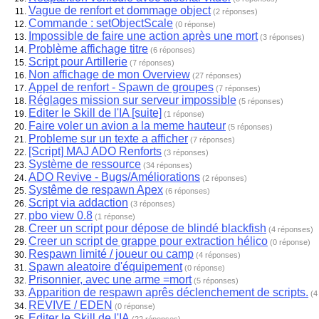
Vague de renfort et dommage object
(2 réponses)
Commande : setObjectScale
(0 réponse)
Impossible de faire une action après une mort
(3 réponses)
Problème affichage titre
(6 réponses)
Script pour Artillerie
(7 réponses)
Non affichage de mon Overview
(27 réponses)
Appel de renfort - Spawn de groupes
(7 réponses)
Réglages mission sur serveur impossible
(5 réponses)
Editer le Skill de l'IA [suite]
(1 réponse)
Faire voler un avion a la meme hauteur
(5 réponses)
Probleme sur un texte a afficher
(7 réponses)
[Script] MAJ ADO Renforts
(3 réponses)
Système de ressource
(34 réponses)
ADO Revive - Bugs/Améliorations
(2 réponses)
Systême de respawn Apex
(6 réponses)
Script via addaction
(3 réponses)
pbo view 0.8
(1 réponse)
Creer un script pour dépose de blindé blackfish
(4 réponses)
Creer un script de grappe pour extraction hélico
(0 réponse)
Respawn limité / joueur ou camp
(4 réponses)
Spawn aleatoire d'équipement
(0 réponse)
Prisonnier, avec une arme =mort
(5 réponses)
Apparition de respawn aprês déclenchement de scripts.
(4
REVIVE / EDEN
(0 réponse)
Editer le Skill de l'IA