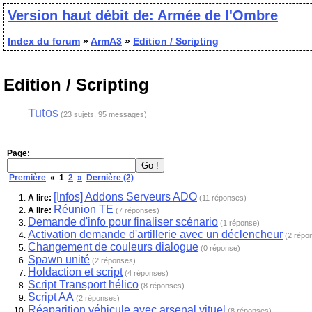
Version haut débit de: Armée de l'Ombre
Index du forum
»
ArmA3
»
Edition / Scripting
Edition / Scripting
Tutos
(23 sujets, 95 messages)
Page:
Première
«
1
2
»
Dernière (2)
[Infos] Addons Serveurs ADO
A lire:
(11 réponses)
Réunion TE
A lire:
(7 réponses)
Demande d'info pour finaliser scénario
(1 réponse)
Activation demande d'artillerie avec un déclencheur
(2 répo
Changement de couleurs dialogue
(0 réponse)
Spawn unité
(2 réponses)
Holdaction et script
(4 réponses)
Script Transport hélico
(8 réponses)
Script AA
(2 réponses)
Réaparition véhicule avec arsenal vituel
(8 réponses)