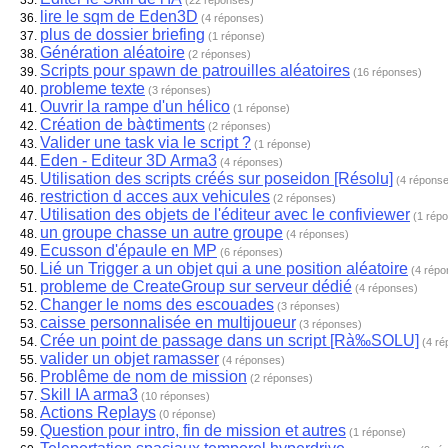
(22 réponses)
lire le sqm de Eden3D
(4 réponses)
plus de dossier briefing
(1 réponse)
Génération aléatoire
(2 réponses)
Scripts pour spawn de patrouilles aléatoires
(16 réponses)
probleme texte
(3 réponses)
Ouvrir la rampe d'un hélico
(1 réponse)
Création de bà¢timents
(2 réponses)
Valider une task via le script ?
(1 réponse)
Eden - Editeur 3D Arma3
(4 réponses)
Utilisation des scripts créés sur poseidon [Résolu]
(4 répons
restriction d acces aux vehicules
(2 réponses)
Utilisation des objets de l'éditeur avec le confiviewer
(1 rép
un groupe chasse un autre groupe
(4 réponses)
Ecusson d'épaule en MP
(6 réponses)
Lié un Trigger a un objet qui a une position aléatoire
(4 répo
probleme de CreateGroup sur serveur dédié
(4 réponses)
Changer le noms des escouades
(3 réponses)
caisse personnalisée en multijoueur
(3 réponses)
Crée un point de passage dans un script [Rà‰SOLU]
(4 r
valider un objet ramasser
(4 réponses)
Problême de nom de mission
(2 réponses)
Skill IA arma3
(10 réponses)
Actions Replays
(0 réponse)
Question pour intro, fin de mission et autres
(1 réponse)