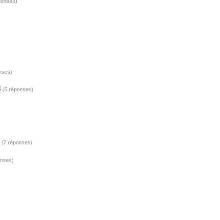
ponses)
nses)
3
(5 réponses)
(7 réponses)
onses)